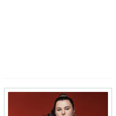
из-за коллаборации с блогером, которая была жертвой
пропаганды
Холостяк Тарас Цимбалюк рассказал,
28 октября 17:54
почему распались два его предыдущих брака (фото)
Тина Кароль простояла в планке 71 минуту,
20 октября 14:55
побив свой личный рекорд (видео)
Мошенники украли 6,2 миллиона гривен у
16 октября 14:43
украинской блогера и предпринимателя со счета в
Monobank
Блогер из Львова назвала русскоязычных
18 сентября 15:18
детей "второсортными": реакция пользователей сети
(фото)
Полиция возбудила уголовное дело против
14 августа 19:44
блогерши Мандзюк, которая поддерживает избиение
русскоязычных детей
Криштиану Роналду сделал предложение
12 августа 13:55
своей девушке Джорджине Родригес после 9 лет
вместе (фото)