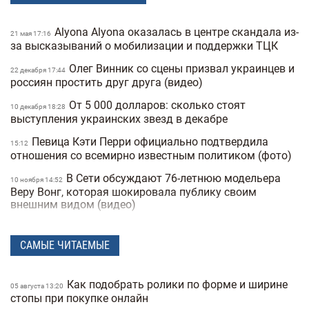
Alyona Alyona оказалась в центре скандала из-
21 мая 17:16
за высказываний о мобилизации и поддержки ТЦК
Олег Винник со сцены призвал украинцев и
22 декабря 17:44
россиян простить друг друга (видео)
От 5 000 долларов: сколько стоят
10 декабря 18:28
выступления украинских звезд в декабре
Певица Кэти Перри официально подтвердила
15:12
отношения со всемирно известным политиком (фото)
В Сети обсуждают 76-летнюю модельера
10 ноября 14:52
Веру Вонг, которая шокировала публику своим
внешним видом (видео)
Анджелина Джоли спасала своего
05 ноября 18:06
охранника из николаевского ТЦК (видео)
САМЫЕ ЧИТАЕМЫЕ
Назван самый сексуальный мужчина 2025
04 ноября 17:04
года по версии People — фото
Как подобрать ролики по форме и ширине
05 августа 13:20
стопы при покупке онлайн
Украинский бренд Bazhane попал в скандал
30 октября 16:57