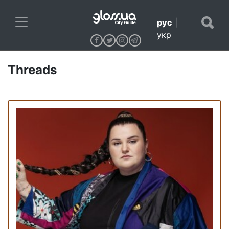
рус
|
укр
Threads