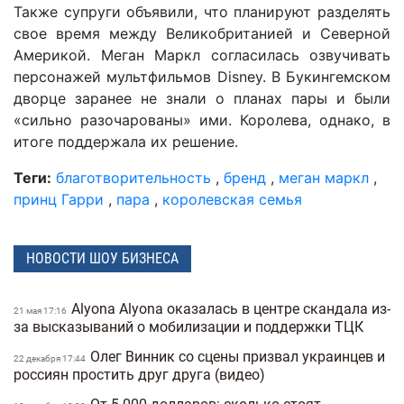
Также супруги объявили, что планируют разделять
свое время между Великобританией и Северной
Америкой. Меган Маркл согласилась озвучивать
персонажей мультфильмов Disney. В Букингемском
дворце заранее не знали о планах пары и были
«сильно разочарованы» ими. Королева, однако, в
итоге поддержала их решение.
Теги:
благотворительность
,
бренд
,
меган маркл
,
принц Гарри
,
пара
,
королевская семья
НОВОСТИ ШОУ БИЗНЕСА
Alyona Alyona оказалась в центре скандала из-
21 мая 17:16
за высказываний о мобилизации и поддержки ТЦК
Олег Винник со сцены призвал украинцев и
22 декабря 17:44
россиян простить друг друга (видео)