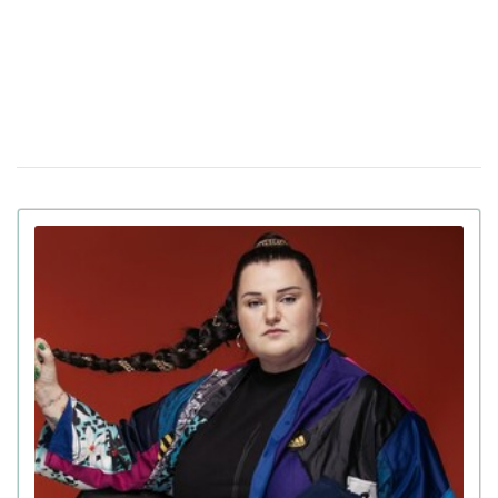
Мошенники украли 6,2 миллиона гривен у
16 октября 14:43
украинской блогера и предпринимателя со счета в
Monobank
Блогер из Львова назвала русскоязычных
18 сентября 15:18
детей "второсортными": реакция пользователей сети
(фото)
Полиция возбудила уголовное дело против
14 августа 19:44
блогерши Мандзюк, которая поддерживает избиение
русскоязычных детей
Криштиану Роналду сделал предложение
12 августа 13:55
своей девушке Джорджине Родригес после 9 лет
вместе (фото)
Американская рэперша Азилия Бэнкс
31 июля 17:37
поиздевалась над украинским военным, который
потерял в плену 40 кг веса
Олег Винник заявил, что не сбегал из
29 июля 16:39
Украины в начале полномасштабной войны, а «просто
вернулся домой»
Брюс Уиллис больше не может говорить и
24 июля 15:03