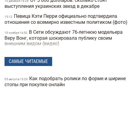
От 5 000 долларов: сколько стоят
10 декабря 18:28
выступления украинских звезд в декабре
Певица Кэти Перри официально подтвердила
15:12
отношения со всемирно известным политиком (фото)
В Сети обсуждают 76-летнюю модельера
10 ноября 14:52
Веру Вонг, которая шокировала публику своим
внешним видом (видео)
Анджелина Джоли спасала своего
05 ноября 18:06
охранника из николаевского ТЦК (видео)
САМЫЕ ЧИТАЕМЫЕ
Назван самый сексуальный мужчина 2025
04 ноября 17:04
года по версии People — фото
Как подобрать ролики по форме и ширине
05 августа 13:20
стопы при покупке онлайн
Украинский бренд Bazhane попал в скандал
30 октября 16:57
из-за коллаборации с блогером, которая была жертвой
пропаганды
Холостяк Тарас Цимбалюк рассказал,
28 октября 17:54
почему распались два его предыдущих брака (фото)
Тина Кароль простояла в планке 71 минуту,
20 октября 14:55
побив свой личный рекорд (видео)