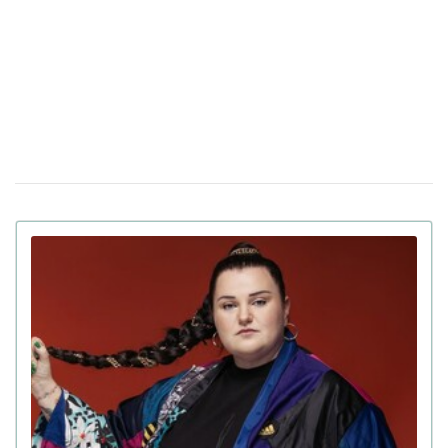
Тина Кароль простояла в планке 71 минуту,
20 октября 14:55
побив свой личный рекорд (видео)
Мошенники украли 6,2 миллиона гривен у
16 октября 14:43
украинской блогера и предпринимателя со счета в
Monobank
Блогер из Львова назвала русскоязычных
18 сентября 15:18
детей "второсортными": реакция пользователей сети
(фото)
Полиция возбудила уголовное дело против
14 августа 19:44
блогерши Мандзюк, которая поддерживает избиение
русскоязычных детей
Криштиану Роналду сделал предложение
12 августа 13:55
своей девушке Джорджине Родригес после 9 лет
вместе (фото)
Американская рэперша Азилия Бэнкс
31 июля 17:37
поиздевалась над украинским военным, который
потерял в плену 40 кг веса
Олег Винник заявил, что не сбегал из
29 июля 16:39
Украины в начале полномасштабной войны, а «просто