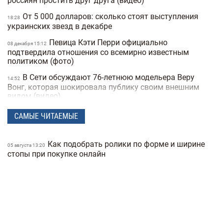
россиян простить друг друга (видео)
От 5 000 долларов: сколько стоят выступления
18:28
украинских звезд в декабре
Певица Кэти Перри официально
08 декабря 15:12
подтвердила отношения со всемирно известным
политиком (фото)
В Сети обсуждают 76-летнюю модельера Веру
14:52
Вонг, которая шокировала публику своим внешним
видом (видео)
Анджелина Джоли спасала своего
05 ноября 18:06
САМЫЕ ЧИТАЕМЫЕ
охранника из николаевского ТЦК (видео)
Назван самый сексуальный мужчина 2025
04 ноября 17:04
Как подобрать ролики по форме и ширине
05 августа 13:20
года по версии People — фото
стопы при покупке онлайн
Украинский бренд Bazhane попал в скандал
30 октября 16:57
из-за коллаборации с блогером, которая была жертвой
пропаганды
Холостяк Тарас Цимбалюк рассказал,
28 октября 17:54
почему распались два его предыдущих брака (фото)