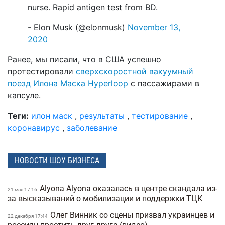
nurse. Rapid antigen test from BD.
- Elon Musk (@elonmusk)
November 13,
2020
Ранее, мы писали, что в США успешно
протестировали
сверхскоростной вакуумный
поезд Илона Маска Hyperloop
с пассажирами в
капсуле.
Теги:
илон маск
,
результаты
,
тестирование
,
коронавирус
,
заболевание
НОВОСТИ ШОУ БИЗНЕСА
Alyona Alyona оказалась в центре скандала из-
21 мая 17:16
за высказываний о мобилизации и поддержки ТЦК
Олег Винник со сцены призвал украинцев и
22 декабря 17:44