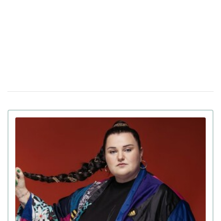
побив свой личный рекорд (видео)
Мошенники украли 6,2 миллиона гривен у
16 октября 14:43
украинской блогера и предпринимателя со счета в
Monobank
Блогер из Львова назвала русскоязычных
18 сентября 15:18
детей "второсортными": реакция пользователей сети
(фото)
Полиция возбудила уголовное дело против
14 августа 19:44
блогерши Мандзюк, которая поддерживает избиение
русскоязычных детей
Криштиану Роналду сделал предложение
12 августа 13:55
своей девушке Джорджине Родригес после 9 лет
вместе (фото)
Американская рэперша Азилия Бэнкс
31 июля 17:37
поиздевалась над украинским военным, который
потерял в плену 40 кг веса
Олег Винник заявил, что не сбегал из
29 июля 16:39
Украины в начале полномасштабной войны, а «просто
вернулся домой»