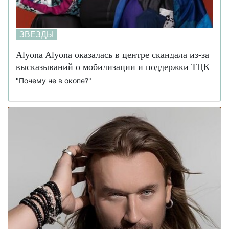
Брюс Уиллис больше не может говорить и
24 июля 15:03
ходить: состояние актера стремительно ухудшается
(фото)
ЗВЕЗДЫ
"Умножать на ноль": Игорь Кондратюк жестко
11 июля 16:58
Alyona Alyona оказалась в центре скандала из-за
высказался о Верке Сердючке из-за русскоязычных
высказываний о мобилизации и поддержки ТЦК
концертов (видео)
"Почему не в окопе?"
Певица Слава Каминская опубликовала в
25 июня 18:05
Instagram селфи с Виктором Януковичем: что известно
(фото)
Леся Никитюк тайно родила первенца: отец
20 июня 16:27
ребенка поделился своими первыми эмоциями (фото)