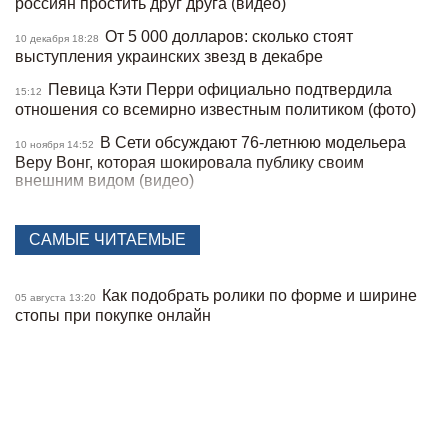
россиян простить друг друга (видео)
От 5 000 долларов: сколько стоят
10 декабря 18:28
выступления украинских звезд в декабре
Певица Кэти Перри официально подтвердила
15:12
отношения со всемирно известным политиком (фото)
В Сети обсуждают 76-летнюю модельера
10 ноября 14:52
Веру Вонг, которая шокировала публику своим
внешним видом (видео)
Анджелина Джоли спасала своего
05 ноября 18:06
охранника из николаевского ТЦК (видео)
САМЫЕ ЧИТАЕМЫЕ
Назван самый сексуальный мужчина 2025
04 ноября 17:04
года по версии People — фото
Как подобрать ролики по форме и ширине
05 августа 13:20
стопы при покупке онлайн
Украинский бренд Bazhane попал в скандал
30 октября 16:57
из-за коллаборации с блогером, которая была жертвой
пропаганды
Холостяк Тарас Цимбалюк рассказал,
28 октября 17:54
почему распались два его предыдущих брака (фото)
Тина Кароль простояла в планке 71 минуту,
20 октября 14:55