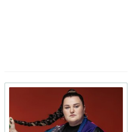
Холостяк Тарас Цимбалюк рассказал,
28 октября 17:54
почему распались два его предыдущих брака (фото)
Тина Кароль простояла в планке 71 минуту,
20 октября 14:55
побив свой личный рекорд (видео)
Мошенники украли 6,2 миллиона гривен у
16 октября 14:43
украинской блогера и предпринимателя со счета в
Monobank
Блогер из Львова назвала русскоязычных
18 сентября 15:18
детей "второсортными": реакция пользователей сети
(фото)
Полиция возбудила уголовное дело против
14 августа 19:44
блогерши Мандзюк, которая поддерживает избиение
русскоязычных детей
Криштиану Роналду сделал предложение
12 августа 13:55
своей девушке Джорджине Родригес после 9 лет
вместе (фото)
Американская рэперша Азилия Бэнкс
31 июля 17:37
поиздевалась над украинским военным, который
потерял в плену 40 кг веса