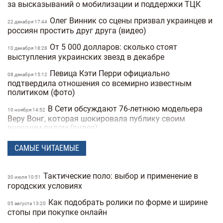
за высказываний о мобилизации и поддержки ТЦК
Олег Винник со сцены призвал украинцев и
22 декабря 17:44
россиян простить друг друга (видео)
От 5 000 долларов: сколько стоят
10 декабря 18:28
выступления украинских звезд в декабре
Певица Кэти Перри официально
08 декабря 15:12
подтвердила отношения со всемирно известным
политиком (фото)
В Сети обсуждают 76-летнюю модельера
10 ноября 14:52
Веру Вонг, которая шокировала публику своим
внешним видом (видео)
Анджелина Джоли спасала своего
05 ноября 18:06
САМЫЕ ЧИТАЕМЫЕ
охранника из николаевского ТЦК (видео)
Назван самый сексуальный мужчина 2025
04 ноября 17:04
Тактические поло: выбор и применение в
30 июля 10:51
года по версии People — фото
городских условиях
Украинский бренд Bazhane попал в скандал
30 октября 16:57
Как подобрать ролики по форме и ширине
05 августа 13:20
из-за коллаборации с блогером, которая была жертвой
стопы при покупке онлайн
пропаганды