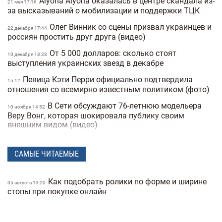
Alyona Alyona оказалась в центре скандала из-
21 мая 17:16
за высказываний о мобилизации и поддержки ТЦК
Олег Винник со сцены призвал украинцев и
22 декабря 17:44
россиян простить друг друга (видео)
От 5 000 долларов: сколько стоят
10 декабря 18:28
выступления украинских звезд в декабре
Певица Кэти Перри официально подтвердила
15:12
отношения со всемирно известным политиком (фото)
В Сети обсуждают 76-летнюю модельера
10 ноября 14:52
Веру Вонг, которая шокировала публику своим
внешним видом (видео)
Анджелина Джоли спасала своего
05 ноября 18:06
охранника из николаевского ТЦК (видео)
САМЫЕ ЧИТАЕМЫЕ
Назван самый сексуальный мужчина 2025
04 ноября 17:04
года по версии People — фото
Как подобрать ролики по форме и ширине
05 августа 13:20
стопы при покупке онлайн
Украинский бренд Bazhane попал в скандал
30 октября 16:57
из-за коллаборации с блогером, которая была жертвой
пропаганды