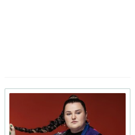
Холостяк Тарас Цимбалюк рассказал,
28 октября 17:54
почему распались два его предыдущих брака (фото)
Тина Кароль простояла в планке 71 минуту,
20 октября 14:55
побив свой личный рекорд (видео)
Мошенники украли 6,2 миллиона гривен у
16 октября 14:43
украинской блогера и предпринимателя со счета в
Monobank
Блогер из Львова назвала русскоязычных
18 сентября 15:18
детей "второсортными": реакция пользователей сети
(фото)
Полиция возбудила уголовное дело против
14 августа 19:44
блогерши Мандзюк, которая поддерживает избиение
русскоязычных детей
Криштиану Роналду сделал предложение
12 августа 13:55
своей девушке Джорджине Родригес после 9 лет
вместе (фото)
Американская рэперша Азилия Бэнкс
31 июля 17:37
поиздевалась над украинским военным, который
потерял в плену 40 кг веса