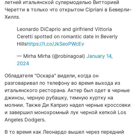
летней итальянской супермоделью Витторией
Черетти в только что открытом Cipriani в Беверли-
Хиллз.
Leonardo DiCaprio and girlfriend Vittoria
Ceretti spotted on romantic date in Beverly
Hills
https://t.co/JkSeoPWcEv
— Mirha Mirha (@robinagoal)
January 14,
2024
Обладателя "Оскара" видели, когда он
разговаривал по телефону во время выхода из
итальянского ресторана. Актер был одет в черные
джинсы, черную рубашку, темную куртку на
молнии. Также Ди Каприо надел черные кроссовки
и завершил монохромный лук черной кепкой Los
Angeles Dodgers.
В то время как Леонардо вышел через передний