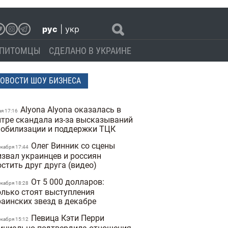
рус
|
укр
ПИТОМЦЫ
СДЕЛАНО В УКРАИНЕ
ОВОСТИ ШОУ БИЗНЕСА
Alyona Alyona оказалась в
ая 17:16
нтре скандала из-за высказываний
мобилизации и поддержки ТЦК
Олег Винник со сцены
екабря 17:44
извал украинцев и россиян
остить друг друга (видео)
От 5 000 долларов:
екабря 18:28
олько стоят выступления
раинских звезд в декабре
Певица Кэти Перри
екабря 15:12