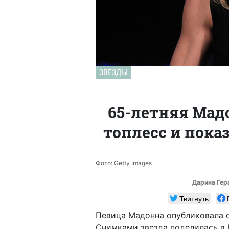
ЗВЕЗДЫ
65-летняя Мад
топлесс и пока
Фото: Getty Images
Дарина Ге
Твитнуть
Певица Мадонна опубликовала о
Снимками звезда поделилась в I