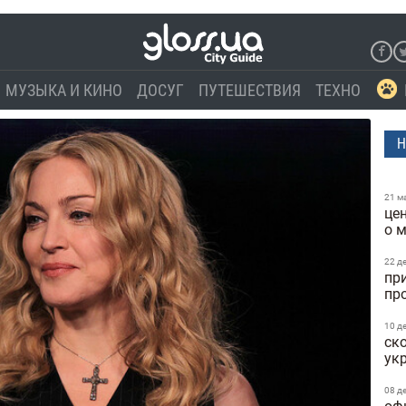
МУЗЫКА И КИНО
ДОСУГ
ПУТЕШЕСТВИЯ
ТЕХНО
Н
21 м
це
о 
22 д
пр
пр
10 д
ск
ук
08 д