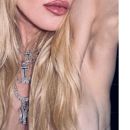
31 и
Аз
ук
пот
29 и
сб
по
ве
24 и
мо
ак
(ф
11 и
Ко
Ве
ру
25 и
оп
Ви
(ф