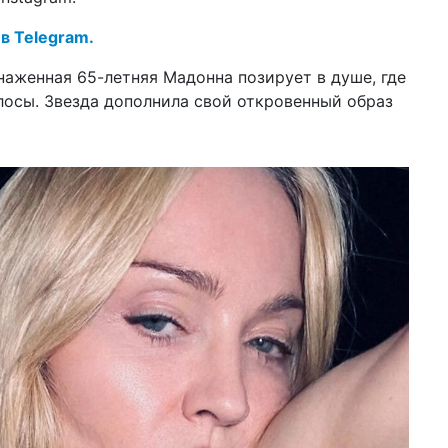
20 о
 в Telegram.
пл
ре
аженная 65-летняя Мадонна позирует в душе, где
лосы. Звезда дополнила свой откровенный образ
16 о
ми
бл
в 
18 с
на
"в
по
14 а
уг
Ма
из
12 а
сд
Дж
вм