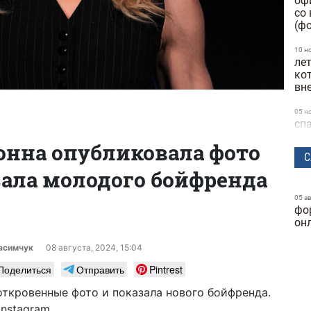
оф
со
(ф
10 н
ле
ко
вн
05 н
сп
ни
онна опубликовала фото
С
04 н
зала молодого бойфренда
се
ве
05 а
фо
30 о
Ba
он
ко
бы
расимчук
08 августа, 2024, 15:04
Поделиться
Отправить
Pintrest
28 о
Ци
ткровенные фото и показала нового бойфренда.
ра
nstagram.
бр