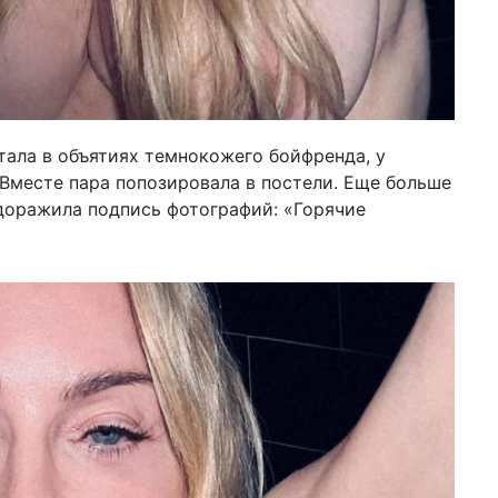
20 и
ро
по
эм
тала в объятиях темнокожего бойфренда, у
 Вместе пара попозировала в постели. Еще больше
доражила подпись фотографий: «Горячие