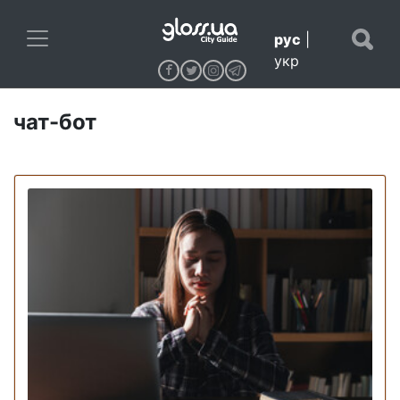
рус
|
укр
чат-бот