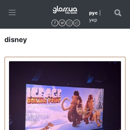
рус
|
укр
disney