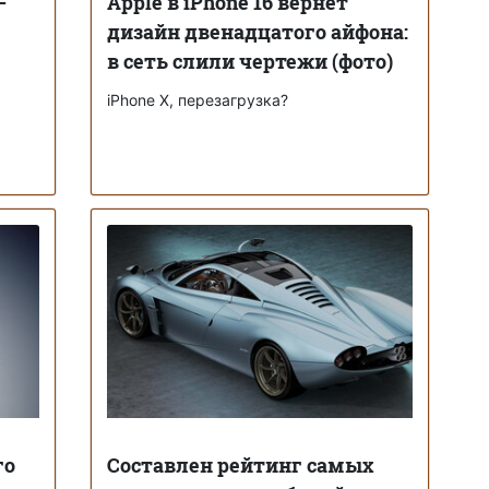
—
Apple в iPhone 16 вернет
дизайн двенадцатого айфона:
в сеть слили чертежи (фото)
iPhone X, перезагрузка?
го
Составлен рейтинг самых