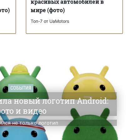
красивых автомобилей в
ото)
мире (фото)
Топ-7 от UaMotors
СОБЫТИЯ
ила новый логотип Android:
ото и видео
ился не только логотип