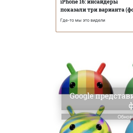
iPhone 16: инсайдеры
показали три варианта (ф
Где-то мы это видели
Google представ
ф
Обнов