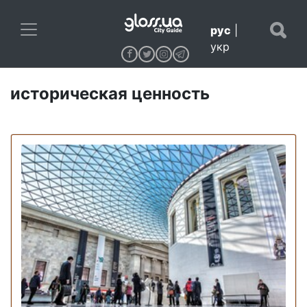
рус
|
укр
историческая ценность