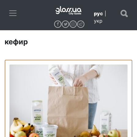
рус
|
укр
кефир