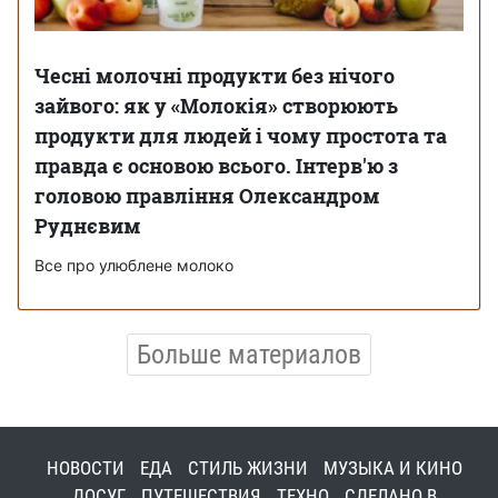
Чесні молочні продукти без нічого
зайвого: як у «Молокія» створюють
продукти для людей і чому простота та
правда є основою всього. Інтерв'ю з
головою правління Олександром
Руднєвим
Все про улюблене молоко
Больше материалов
НОВОСТИ
ЕДА
СТИЛЬ ЖИЗНИ
МУЗЫКА И КИНО
ДОСУГ
ПУТЕШЕСТВИЯ
ТЕХНО
СДЕЛАНО В