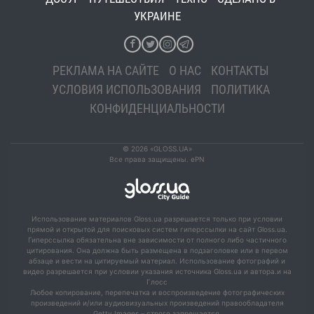
УКРАИНЕ
РЕКЛАМА НА САЙТЕ
О НАС
КОНТАКТЫ
УСЛОВИЯ ИСПОЛЬЗОВАНИЯ
ПОЛИТИКА
КОНФИДЕНЦИАЛЬНОСТИ
© 2026 «GLOSS.UA»
Все права защищены. ePN
Использование материалов Gloss.ua разрешается только при условии
прямой и открытой для поисковых систем гиперссылки на сайт Gloss.ua.
Гиперссылка обязательна вне зависимости от полного либо частичного
цитирования. Она должна быть размещена в подзаголовке или в первом
абзаце и вести на цитируемый материал. Использование фотографий и
видео разрешается при условии указания источника Gloss.ua и автора.и на
Глосс
Любое копирование, перепечатка и воспроизведение фотографических
произведений и/или аудиовизуальных произведений правообладателя
Getty Images – строго запрещается.