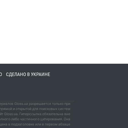
О
СДЕЛАНО В УКРАИНЕ
риалов Gloss.ua разрешается только при
прямой и открытой для поисковых систем
йт Gloss.ua. Гиперссылка обязательна вне
олного либо частичного цитирования. Она
ена в подзаголовке или в первом абзаце