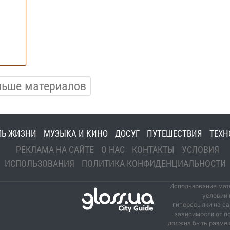
льше материалов
ЛЬ ЖИЗНИ
МУЗЫКА И КИНО
ДОСУГ
ПУТЕШЕСТВИЯ
ТЕХН
РЕКЛАМА НА САЙТЕ
О НАС
КОНТАКТЫ
УСЛОВИЯ
ИСПОЛЬЗОВАНИЯ
ПОЛИТИКА КОНФИДЕНЦИАЛЬНОСТИ
Использование мате
условии 
гиперссылки на са
зависимости от п
должна быть размещ