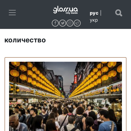
рус
|
укр
количество