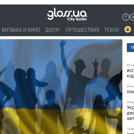
МУЗЫКА И КИНО
ДОСУГ
ПУТЕШЕСТВИЯ
ТЕХНО
Н
03 и
ис
ка
30 и
по
29 м
Укр
ди
ав
18 м