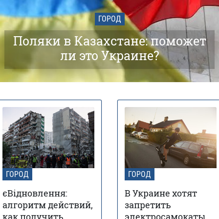
ГОРОД
Поляки в Казахстане: поможет
ли это Украине?
ГОРОД
ГОРОД
єВідновлення:
В Украине хотят
алгоритм действий,
запретить
как получить
электросамокаты