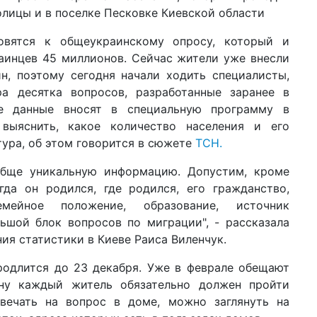
пр
олицы и в поселке Песковке Киевской области
пе
овятся к общеукраинскому опросу, который и
20 ф
раинцев 45 миллионов. Сейчас жители уже внесли
нак
Pa
, поэтому сегодня начали ходить специалисты,
ст
а десятка вопросов, разработанные заранее в
се данные вносят в специальную программу в
13 я
мо
 выяснить, какое количество населения и его
пр
тура, об этом говорится в сюжете
ТСН.
10 н
обще уникальную информацию. Допустим, кроме
цик
за
огда он родился, где родился, его гражданство,
емейное положение, образование, источник
18 а
ьшой блок вопросов по миграции", - рассказала
Ка
на
ия статистики в Киеве Раиса Виленчук.
ко
родлится до 23 декабря. Уже в феврале обещают
10 и
ону каждый житель обязательно должен пройти
шт
КГ
вечать на вопрос в доме, можно заглянуть на
во