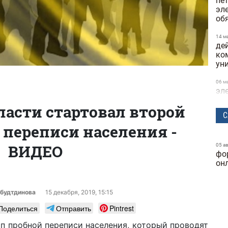
пе
эл
об
14 м
де
ко
ун
06 м
эл
и 
ласти стартовал второй
С
21 а
 переписи населения -
в о
по
ВИДЕО
05 а
фо
25 ф
Кие
он
на
25 ф
будтдинова
15 декабря, 2019, 15:15
буд
Поделиться
Отправить
Pintrest
ма
ап пробной переписи населения, который проводят
23 ф