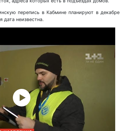
ток, адреса которых есть в подъездах домов.
02 и
нскую перепись в Кабмине планируют в декабре
гра
ож
я дата неизвестна.
02 и
отд
фа
с 
22 м
гр
ка
19 м
бо
ар
01 м
Ук
по