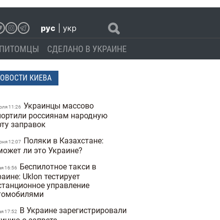
рус
|
укр
ПИТОМЦЫ
СДЕЛАНО В УКРАИНЕ
ОВОСТИ КИЕВА
Украинцы массово
юля 11:26
портили россиянам народную
рту заправок
Поляки в Казахстане:
юня 12:07
может ли это Украине?
Беспилотное такси в
ая 16:56
аине: Uklon тестирует
станционное управление
томобилями
В Украине зарегистрировали
ая 17:52