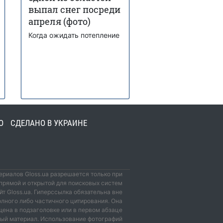
выпал снег посреди
апреля (фото)
Когда ожидать потепление
О
СДЕЛАНО В УКРАИНЕ
риалов Gloss.ua разрешается только при
прямой и открытой для поисковых систем
йт Gloss.ua. Гиперссылка обязательна вне
олного либо частичного цитирования. Она
ена в подзаголовке или в первом абзаце
мый материал. Использование фотографий