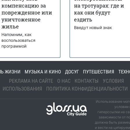
компенсацию за
на тротуарах: где и
поврежденное или
как они будут
уничтоженное
ездить
жилье
Введут новый знак
Напомним, как
воспользоваться
программой
ЛЬ ЖИЗНИ
МУЗЫКА И КИНО
ДОСУГ
ПУТЕШЕСТВИЯ
ТЕХН
РЕКЛАМА НА САЙТЕ
О НАС
КОНТАКТЫ
УСЛОВИЯ
ИСПОЛЬЗОВАНИЯ
ПОЛИТИКА КОНФИДЕНЦИАЛЬНОСТИ
Использование мате
условии 
гиперссылки на са
зависимости от п
должна быть размещ
и вести на цитируе