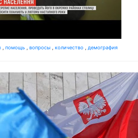
и
,
помощь
,
вопросы
,
количество
,
демография