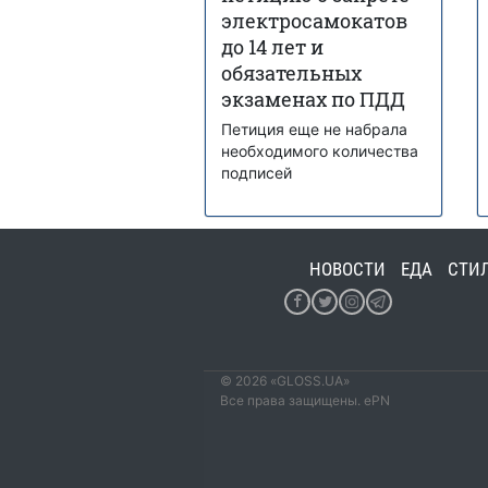
электросамокатов
до 14 лет и
обязательных
экзаменах по ПДД
Петиция еще не набрала
необходимого количества
подписей
НОВОСТИ
ЕДА
СТИ
© 2026 «GLOSS.UA»
Все права защищены. ePN