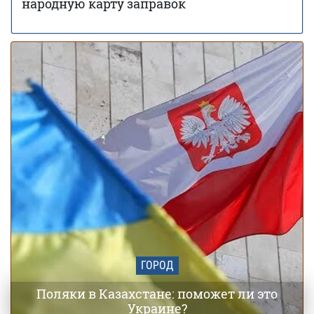
народную карту заправок
стоимость аренды жилья – исследование
Заморозки до -5 накроют Украину в мае:
01 мая 18:24
области и даты похолодания
ГОРОД
Поляки в Казахстане: поможет ли это
Украине?