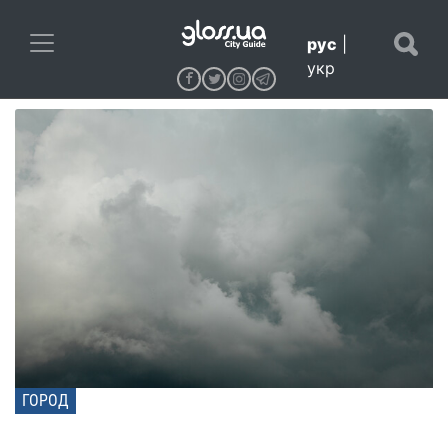
рус
|
укр
ГОРОД