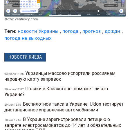
Фото:
ventusky.com
Теги:
новости Украины
,
погода
,
прогноз
,
дожди
,
погода на выходных
НОВОСТИ КИЕВА
Украинцы массово испортили россиянам
03 июля 11:26
народную карту заправок
Поляки в Казахстане: поможет ли это
30 июня 12:07
Украине?
Беспилотное такси в Украине: Uklon тестирует
29 мая 16:56
дистанционное управление автомобилями
В Украине зарегистрировали петицию о
18 мая 17:52
запрете электросамокатов до 14 лет и обязательных