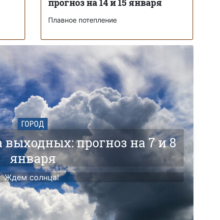
прогноз на 14 и 15 января
Плавное потепление
ГОРОД
а выходных: прогноз на 7 и 8
января
Ждем солнца!