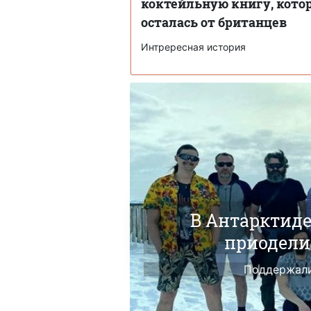
коктейльную книгу, кото
осталась от британцев
Интрересная история
В Антарктид
приодели
Поддержали