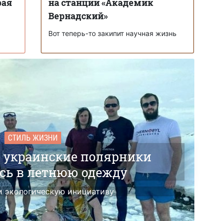
рая
на станции «Академик
Вернадский»
Вот теперь-то закипит научная жизнь
СТИЛЬ ЖИЗНИ
е украинские полярники
сь в летнюю одежду
 экологическую инициативу