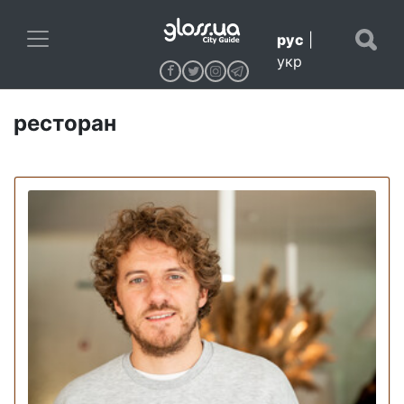
рус
|
укр
ресторан