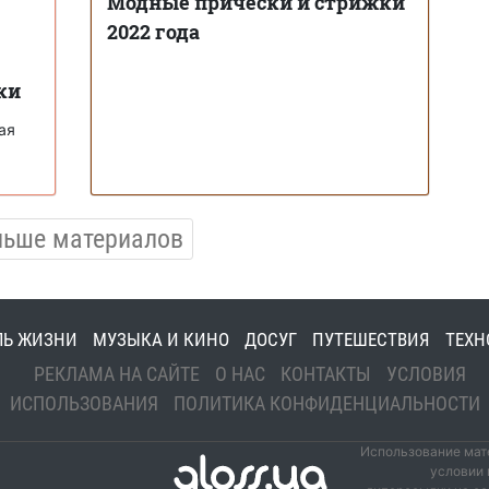
Модные прически и стрижки
2022 года
ки
ая
льше материалов
ЛЬ ЖИЗНИ
МУЗЫКА И КИНО
ДОСУГ
ПУТЕШЕСТВИЯ
ТЕХН
РЕКЛАМА НА САЙТЕ
О НАС
КОНТАКТЫ
УСЛОВИЯ
ИСПОЛЬЗОВАНИЯ
ПОЛИТИКА КОНФИДЕНЦИАЛЬНОСТИ
Использование мате
условии 