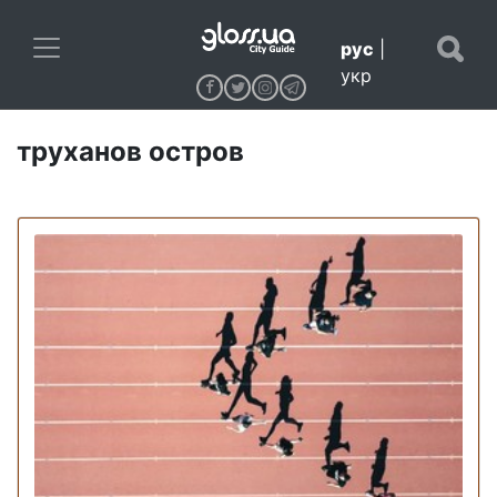
рус
|
укр
труханов остров