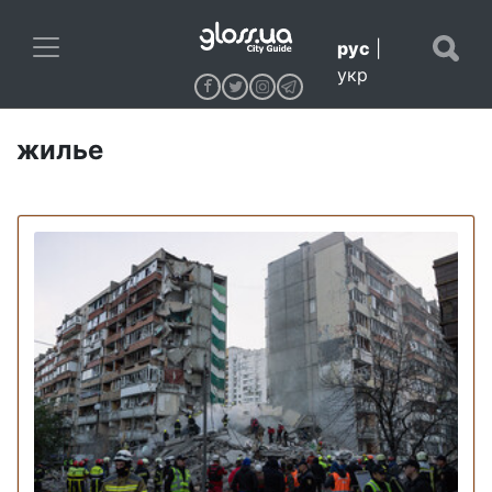
рус
|
укр
жилье