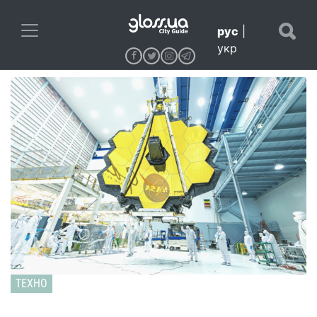
рус
|
укр
ТЕХНО