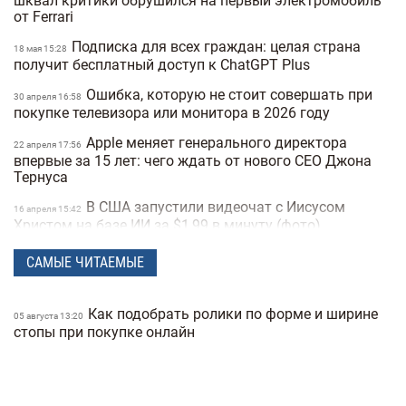
шквал критики обрушился на первый электромобиль
от Ferrari
Подписка для всех граждан: целая страна
18 мая 15:28
получит бесплатный доступ к ChatGPT Plus
Ошибка, которую не стоит совершать при
30 апреля 16:58
покупке телевизора или монитора в 2026 году
Apple меняет генерального директора
22 апреля 17:56
впервые за 15 лет: чего ждать от нового CEO Джона
Тернуса
В США запустили видеочат с Иисусом
16 апреля 15:42
Христом на базе ИИ за $1,99 в минуту (фото)
Meta создает ИИ-клона Марка Цукерберга
15 апреля 16:04
САМЫЕ ЧИТАЕМЫЕ
для общения с сотрудниками компании
Издание The New York Times назвало
10 апреля 16:12
Как подобрать ролики по форме и ширине
05 августа 13:20
возможного создателя биткоина
стопы при покупке онлайн
Расход топлива до 5 литров на «сотню»: 10
16:14
экономных семейных авто в Украине (фото)
Украина создает свой чат GPT: в Минцифры
30 марта 16:04