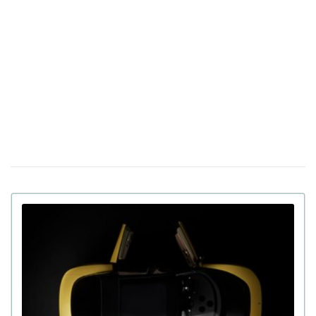
обнародовали название украинской языковой модели
ИИ
Италия будет тестировать новый "купол"
17 марта 14:39
ПВО Michelangelo в условиях реальной войны в
Украине
Apple готовит презентацию как минимум
23 февраля 18:05
пяти новых продуктов, включая iPhone, на следующей
неделе
В Китае показали человекоподобного
09 февраля 15:49
робота Moya: теплая кожа, зрительный контакт и
другие функции
В Украине выставили на продажу
21 января 16:54
двухместный пассажирский дрон: цена и время полета
(фото)
Apple интегрирует искусственный интеллект
14 января 17:24
Gemini в персонального помощника Siri за $1 млрд в
год
130 дюймов, на которых не потеряются
08 января 11:17
детали: хит CES 2026 – телевизор Samsung Micro RGB