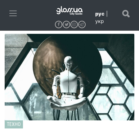
рус
|
укр
ТЕХНО