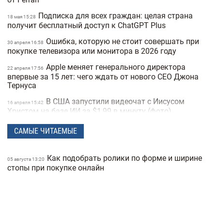
Подписка для всех граждан: целая страна
18 мая 15:28
получит бесплатный доступ к ChatGPT Plus
Ошибка, которую не стоит совершать при
30 апреля 16:58
покупке телевизора или монитора в 2026 году
Apple меняет генерального директора
22 апреля 17:56
впервые за 15 лет: чего ждать от нового CEO Джона
Тернуса
В США запустили видеочат с Иисусом
16 апреля 15:42
Христом на базе ИИ за $1,99 в минуту (фото)
Meta создает ИИ-клона Марка Цукерберга
15 апреля 16:04
САМЫЕ ЧИТАЕМЫЕ
для общения с сотрудниками компании
Издание The New York Times назвало
10 апреля 16:12
Как подобрать ролики по форме и ширине
05 августа 13:20
возможного создателя биткоина
стопы при покупке онлайн
Расход топлива до 5 литров на «сотню»: 10
07 апреля 16:14
экономных семейных авто в Украине (фото)
Украина создает свой чат GPT: в Минцифры
30 марта 16:04
обнародовали название украинской языковой модели