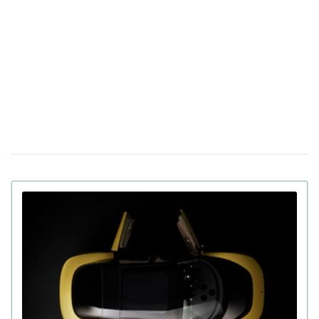
ИИ
Италия будет тестировать новый "купол"
17 марта 14:39
ПВО Michelangelo в условиях реальной войны в
Украине
Apple готовит презентацию как минимум
23 февраля 18:05
пяти новых продуктов, включая iPhone, на следующей
неделе
В Китае показали человекоподобного
09 февраля 15:49
робота Moya: теплая кожа, зрительный контакт и
другие функции
В Украине выставили на продажу
21 января 16:54
двухместный пассажирский дрон: цена и время полета
(фото)
Apple интегрирует искусственный интеллект
14 января 17:24
Gemini в персонального помощника Siri за $1 млрд в
год
130 дюймов, на которых не потеряются детали:
11:17
хит CES 2026 – телевизор Samsung Micro RGB