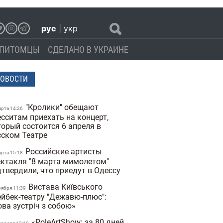
рус
|
укр
ПИТОМЦЫ
СДЕЛАНО В УКРАИНЕ
ОВОСТИ
"Кролики" обещают
арта 14:26
есситам приехать на концерт,
торый состоится 6 апреля в
сском Театре
Российские артисты
арта 15:18
ектакля "8 марта мимолетом"
дтвердили, что приедут в Одессу
Вистава Київського
оября 11:39
ейбек-театру "Дежавю-плюс":
ова зустріч з собою»
«PoleArtShow: за 80 дней