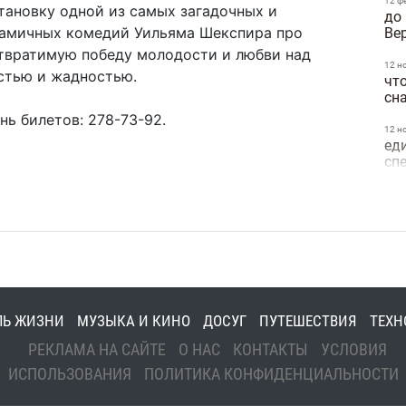
12 ф
тановку одной из самых загадочных и
до
амичных комедий Уильяма Шекспира про
Ве
твратимую победу молодости и любви над
12 н
стью и жадностью.
чт
сн
нь билетов: 278-73-92.
12 н
ед
сп
09 н
сп
ис
05 н
На
пр
Из
ЛЬ ЖИЗНИ
МУЗЫКА И КИНО
ДОСУГ
ПУТЕШЕСТВИЯ
ТЕХН
30 о
РЕКЛАМА НА САЙТЕ
О НАС
КОНТАКТЫ
УСЛОВИЯ
св
ИСПОЛЬЗОВАНИЯ
ПОЛИТИКА КОНФИДЕНЦИАЛЬНОСТИ
25 о
до