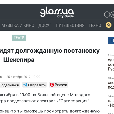
МУЗЫКА И КИНО
ДОСУГ
ПУТЕШЕСТВИЯ
ТЕХНО
ТЕАТР
Н
видят долгожданную постановку
31 м
Шекспира
од
ко
Ру
ss
25 октября 2012, 10:00
13 м
сп
Поделиться
Отправить
Pintrest
по
октября в 19:00 на Большой сцене Молодого
04 н
пл
тра представляют спектакль "Сатисфакция".
«Н
онец-то ты сможешь посмотреть долгожданную