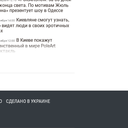
евраля 12:10
 конца света. По мотивам Жюль
рна» презентует шоу в Одессе
Киевляне смогут узнать,
оября 14:00
о видят люди в своих эротичных
ах
В Киеве покажут
оября 12:00
инственный в мире PoleArt
ектакль
Киевлян порадуют
оября 13:00
ектаклями "Студия Театрального
кусства"
6 ноября на сцене
оября 18:00
циональной оперы будет
едставлен проект «Короли танца.
бранное»
О
СДЕЛАНО В УКРАИНЕ
В ноябре киевляне станут
ктября 15:00
идетелями тайного свидания
Завтра киевляне увидят
ктября 10:00
лгожданную постановку Шекспира