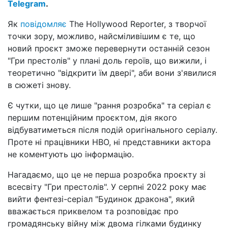
Telegram
.
Як
повідомляє
The Hollywood Reporter, з творчої
точки зору, можливо, найсміливішим є те, що
новий проєкт зможе перевернути останній сезон
"Гри престолів" у плані доль героїв, що вижили, і
теоретично "відкрити їм двері", аби вони з'явилися
в сюжеті знову.
Є чутки, що це лише "рання розробка" та серіал є
першим потенційним проєктом, дія якого
відбуватиметься після подій оригінального серіалу.
Проте ні працівники HBO, ні представники актора
не коментують цю інформацію.
Нагадаємо, що це не перша розробка проєкту зі
всесвіту "Гри престолів". У серпні 2022 року має
вийти фентезі-серіал "Будинок дракона", який
вважається приквелом та розповідає про
громадянську війну між двома гілками будинку