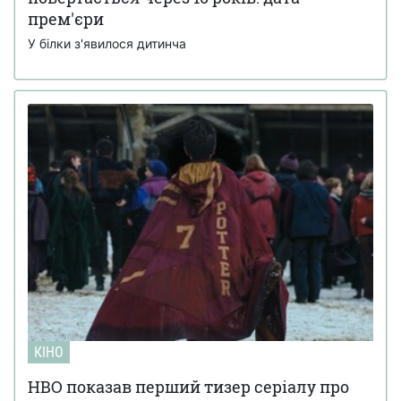
прем'єри
У білки з'явилося дитинча
КІНО
HBO показав перший тизер серіалу про