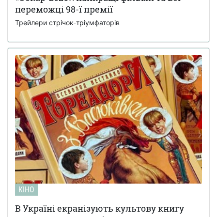
переможці 98-ї премії
Трейлери стрічок-тріумфаторів
КІНО
В Україні екранізують культову книгу