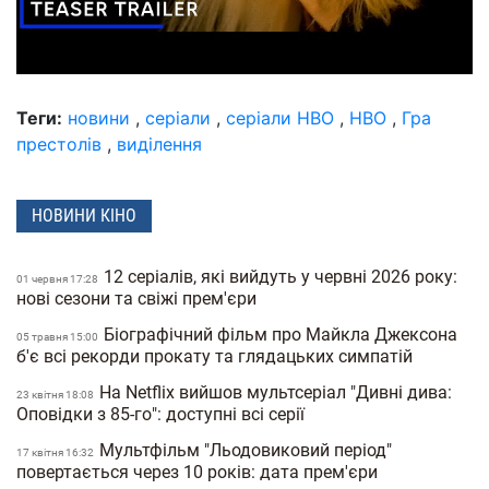
Теги:
новини
,
серіали
,
серіали HBO
,
HBO
,
Гра
престолів
,
виділення
НОВИНИ КІНО
12 серіалів, які вийдуть у червні 2026 року:
01 червня 17:28
нові сезони та свіжі прем'єри
Біографічний фільм про Майкла Джексона
05 травня 15:00
б'є всі рекорди прокату та глядацьких симпатій
На Netflix вийшов мультсеріал "Дивні дива:
23 квiтня 18:08
Оповідки з 85-го": доступні всі серії
Мультфільм "Льодовиковий період"
17 квiтня 16:32
повертається через 10 років: дата прем'єри