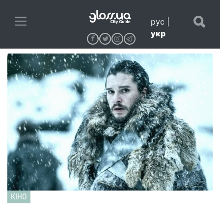
рус
|
укр
КІНО