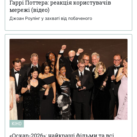
Гаррі Поттера: реакція користувачів
мережі (відео)
Джоан Роулінг у захваті від побаченого
КІНО
«Оскар-2026»: найкращі фільми та всі