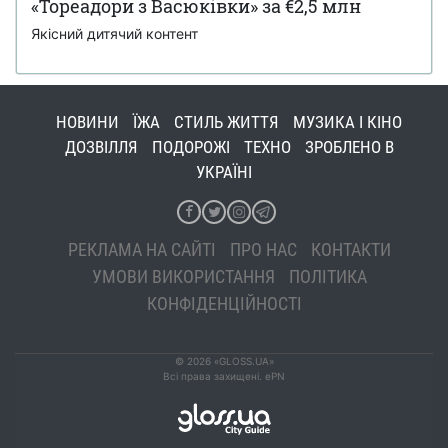
«Тореадори з Васюківки» за €2,5 млн
Якісний дитячий контент
НОВИНИ
ЇЖА
СТИЛЬ ЖИТТЯ
МУЗИКА І КІНО
ДОЗВІЛЛЯ
ПОДОРОЖІ
ТЕХНО
ЗРОБЛЕНО В
УКРАЇНІ
РЕКЛАМА НА САЙТІ
ПРО НАС
КОНТАКТИ
УМОВИ ВИКОРИСТАННЯ
ПОЛІТИКА
КОНФІДЕНЦІЙНОСТІ
© 2026 «GLOSS.UA»
Всі права захищені. ePN