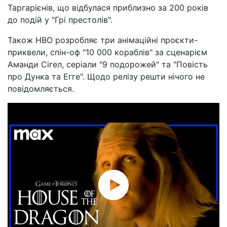
Таргарієнів, що відбулася приблизно за 200 років
до подій у "Грі престолів".
Також HBO розробляє три анімаційні проєкти-
приквели, спін-оф "10 000 кораблів" за сценарієм
Аманди Сігел, серіали "9 подорожей" та "Повість
про Дунка та Егге". Щодо релізу решти нічого не
повідомляється.