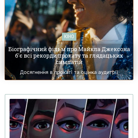
КІНО
Біографічний фільм про Майкла Джексона
б'є всі рекорди прокату та глядацьких
симпатій
Досягнення в прокаті та оцінка аудитрії