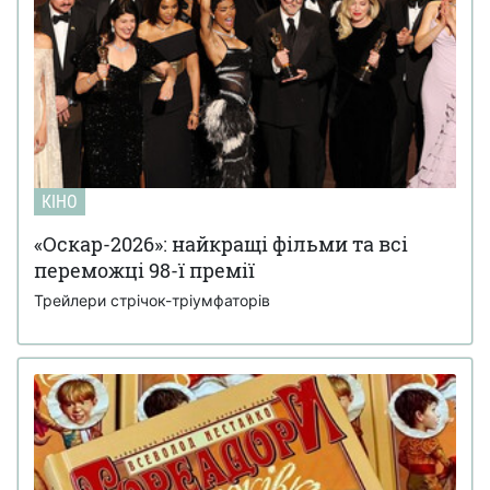
КІНО
«Оскар-2026»: найкращі фільми та всі
переможці 98-ї премії
Трейлери стрічок-тріумфаторів