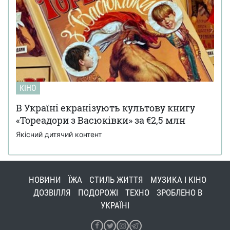
КІНО
В Україні екранізують культову книгу
«Тореадори з Васюківки» за €2,5 млн
Якісний дитячий контент
НОВИНИ
ЇЖА
СТИЛЬ ЖИТТЯ
МУЗИКА І КІНО
ДОЗВІЛЛЯ
ПОДОРОЖІ
ТЕХНО
ЗРОБЛЕНО В
УКРАЇНІ