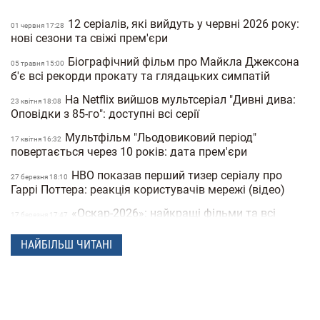
12 серіалів, які вийдуть у червні 2026 року:
01 червня 17:28
нові сезони та свіжі прем'єри
Біографічний фільм про Майкла Джексона
05 травня 15:00
б'є всі рекорди прокату та глядацьких симпатій
На Netflix вийшов мультсеріал "Дивні дива:
23 квiтня 18:08
Оповідки з 85-го": доступні всі серії
Мультфільм "Льодовиковий період"
17 квiтня 16:32
повертається через 10 років: дата прем'єри
HBO показав перший тизер серіалу про
27 березня 18:10
Гаррі Поттера: реакція користувачів мережі (відео)
«Оскар-2026»: найкращі фільми та всі
17 березня 17:47
переможці 98-ї премії
НАЙБІЛЬШ ЧИТАНІ
В Україні екранізують культову книгу
12 сiчня 17:56
«Тореадори з Васюківки» за €2,5 млн
Російський диктатор Путін з'явився у новій
19 грудня 18:34
серії мультфільму «Простоквашино»