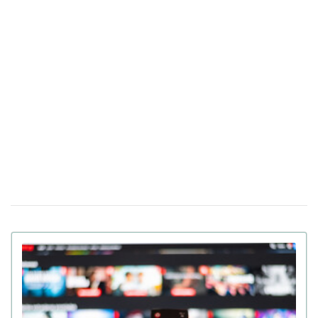
Два українські фільми потрапили в шорт-
19 грудня 16:29
лист премії "Оскар-2026" (відео)
Найкраще кіно року: оголошено номінантів на
16:59
«Золотий глобус»-2026 (відео)
"Диявол носить Прада" повертається
14 листопада 18:18
через 20 років: вийшов трейлер другої частини (відео)
В Україні заборонили окремі сезони
04 листопада 15:10
серіалів "Гра престолів" та "Білий лотос": у чому
причина
HBO Max виходить на ринок України:
23 вересня 15:09
скільки коштуватиме підписка на стрімінговий сервіс
OpenAI представить на Каннському
08 вересня 17:58
фестивалі повнометражний фільм, створений ШІ
(відео)
Вийшов трейлер фільму Антона Птушкіна
26 серпня 17:57
«Антарктида»: незабаром у кінотеатрах України (відео)
Оскароносний режисер Мстислав Чернов
20 серпня 15:45