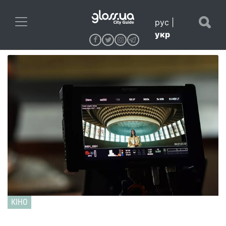
рус
|
укр
КІНО