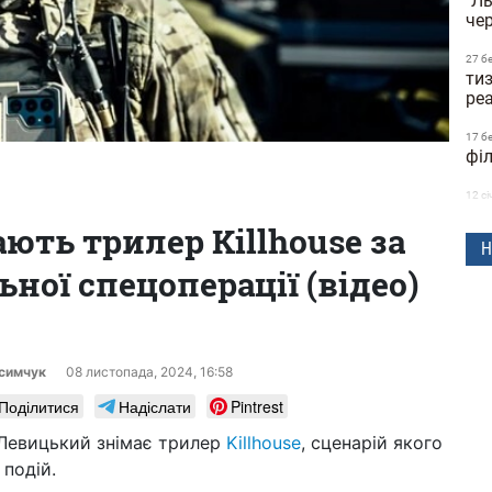
"Л
чер
27 б
тиз
реа
17 б
філ
12 сi
ку
ають трилер Killhouse за
Ва
Н
ної спецоперації (відео)
19 г
з'я
«П
19 г
пот
асимчук
08 листопада, 2024, 16:58
"Ос
Поділитися
Надіслати
Pintrest
09 г
Левицький знімає трилер
Killhouse
, сценарій якого
ог
гло
подій.