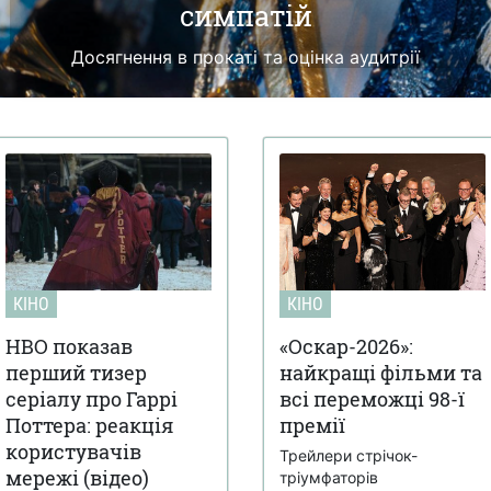
симпатій
Досягнення в прокаті та оцінка аудитрії
КІНО
КІНО
HBO показав
«Оскар-2026»:
перший тизер
найкращі фільми та
серіалу про Гаррі
всі переможці 98-ї
Поттера: реакція
премії
користувачів
Трейлери стрічок-
мережі (відео)
тріумфаторів