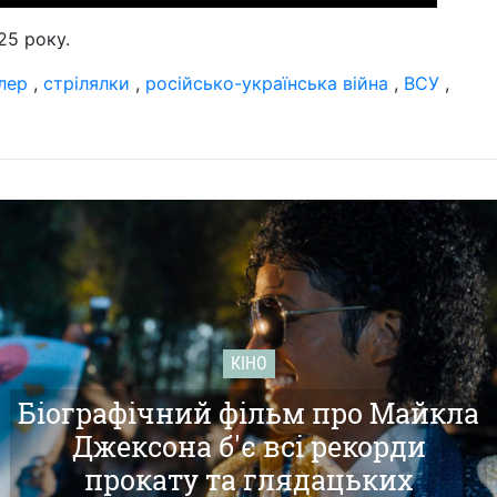
25 року.
лер
,
стрілялки
,
російсько-українська війна
,
ВСУ
,
КІНО
Біографічний фільм про Майкла
Джексона б'є всі рекорди
прокату та глядацьких