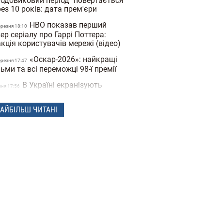
ьодовиковий період" повертається
ез 10 років: дата прем'єри
HBO показав перший
ерезня 18:10
ер серіалу про Гаррі Поттера:
кція користувачів мережі (відео)
«Оскар-2026»: найкращі
ерезня 17:47
ьми та всі переможці 98-ї премії
В Україні екранізують
чня 17:56
льтову книгу «Тореадори з
сюківки» за €2,5 млн
АЙБІЛЬШ ЧИТАНІ
Російський диктатор Путін
рудня 18:34
вився у новій серії мультфільму
ростоквашино»
Два українські фільми
рудня 16:29
рапили в шорт-лист премії
кар-2026" (відео)
Найкраще кіно року:
рудня 16:59
олошено номінантів на «Золотий
бус»-2026 (відео)