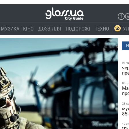
МУЗИКА І КІНО
ДОЗВІЛЛЯ
ПОДОРОЖІ
ТЕХНО
УЛ
Н
01 ч
чер
пр
05 т
Ма
пр
23 к
мул
85-
17 к