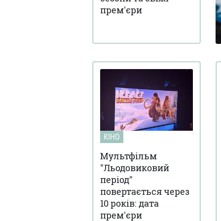
прем'єри
КІНО
Мультфільм
"Льодовиковий
період"
повертається через
10 років: дата
прем'єри