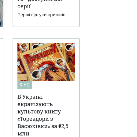
серії
Перші відгуки критиків
КІНО
В Україні
екранізують
культову книгу
«Тореадори з
Васюківки» за €2,5
млн