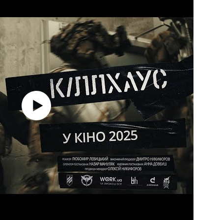
но
ми
15 с
по
дат
21 л
Net
та
ро
01 л
«П
фес
11 ч
які
кр