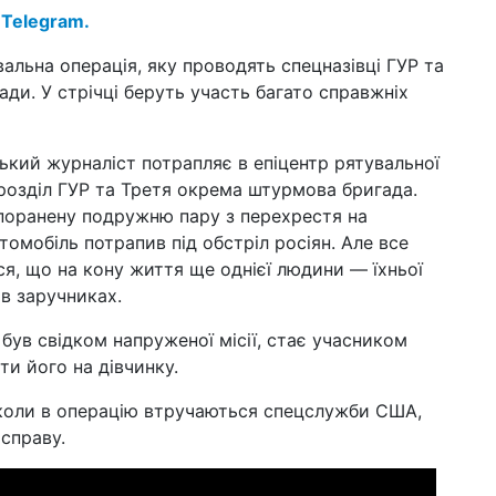
14 л
 Telegram.
по
тре
увальна операція, яку проводять спецназівці ГУР та
ди. У стрічці беруть участь багато справжніх
04 л
окр
пре
пр
кий журналіст потрапляє в епіцентр рятувальної
дрозділ ГУР та Третя окрема штурмова бригада.
23 в
ри
 поранену подружню пару з перехрестя на
під
втомобіль потрапив під обстріл росіян. Але все
ся, що на кону життя ще однієї людини — їхньої
08 в
Ка
 в заручниках.
по
ШІ 
був свідком напруженої місії, стає учасником
ти його на дівчинку.
26 с
Ан
не
коли в операцію втручаються спецслужби США,
(ві
справу.
20 с
Мс