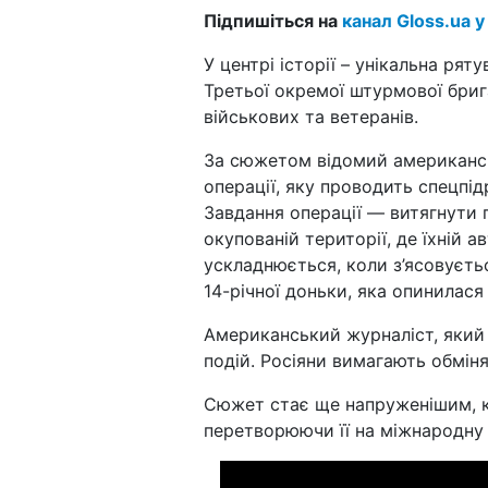
Підпишіться на
канал Gloss.ua у
У центрі історії – унікальна рят
Третьої окремої штурмової брига
військових та ветеранів.
За сюжетом відомий американсь
операції, яку проводить спецпі
Завдання операції — витягнути
окупованій території, де їхній а
ускладнюється, коли з’ясовуєть
14-річної доньки, яка опинилася
Американський журналіст, який 
подій. Росіяни вимагають обміня
Сюжет стає ще напруженішим, 
перетворюючи її на міжнародну 