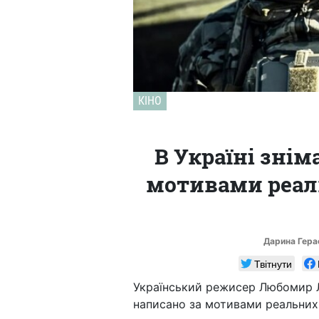
КІНО
В Україні знім
мотивами реаль
Дарина Гер
Твітнути
Український режисер Любомир 
написано за мотивами реальних 