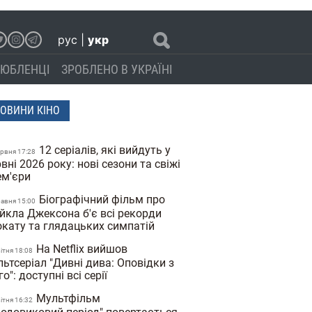
рус
|
укр
ЮБЛЕНЦІ
ЗРОБЛЕНО В УКРАЇНІ
ОВИНИ КІНО
12 серіалів, які вийдуть у
ервня 17:28
вні 2026 року: нові сезони та свіжі
ем'єри
Біографічний фільм про
равня 15:00
йкла Джексона б'є всі рекорди
окату та глядацьких симпатій
На Netflix вийшов
вiтня 18:08
ьтсеріал "Дивні дива: Оповідки з
го": доступні всі серії
Мультфільм
вiтня 16:32