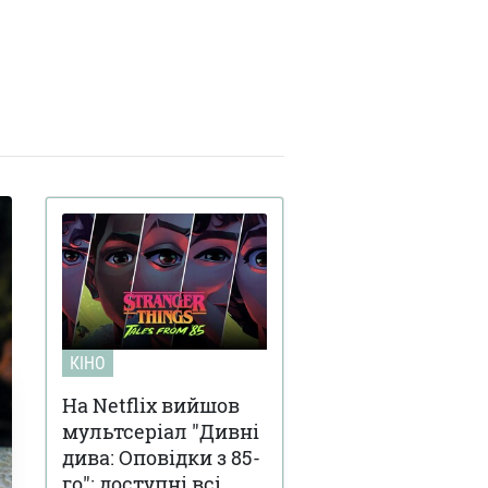
КІНО
На Netflix вийшов
мультсеріал "Дивні
дива: Оповідки з 85-
го": доступні всі