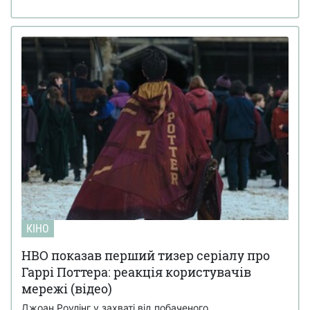
КІНО
HBO показав перший тизер серіалу про
Гаррі Поттера: реакція користувачів
мережі (відео)
Джоан Роулінг у захваті від побаченого