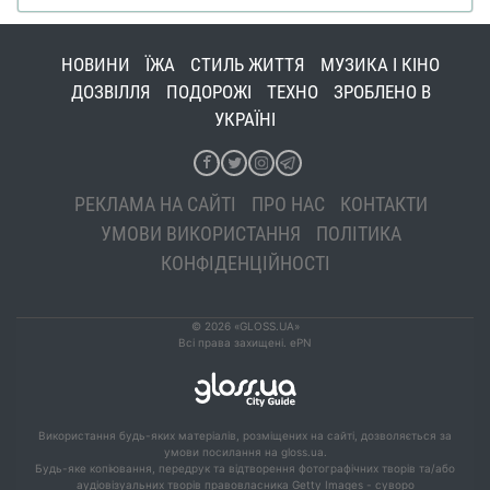
НОВИНИ
ЇЖА
СТИЛЬ ЖИТТЯ
МУЗИКА І КІНО
ДОЗВІЛЛЯ
ПОДОРОЖІ
ТЕХНО
ЗРОБЛЕНО В
УКРАЇНІ
РЕКЛАМА НА САЙТІ
ПРО НАС
КОНТАКТИ
УМОВИ ВИКОРИСТАННЯ
ПОЛІТИКА
КОНФІДЕНЦІЙНОСТІ
© 2026 «GLOSS.UA»
Всі права захищені. ePN
Використання будь-яких матеріалів, розміщених на сайті, дозволяється за
умови посилання на gloss.ua.
Будь-яке копіювання, передрук та відтворення фотографічних творів та/або
аудіовізуальних творів правовласника Getty Images - суворо