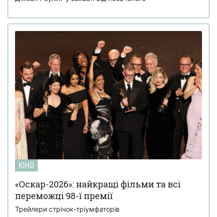
КІНО
«Оскар-2026»: найкращі фільми та всі
переможці 98-ї премії
Трейлери стрічок-тріумфаторів