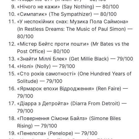
«Нічого не кажи» (Say Nothing) — 80/100
«Симпатик» (The Sympathizer) — 80/100
«У неспокійних снах: Музика Пола Саймона»
(In Restless Dreams: The Music of Paul Simon) —
80/100
«Містер Бейтс проти пошти» (Mr Bates vs the
Post Office) — 80/100
«Знайти Міллі Блек» (Get Millie Black) — 79/100
«Нолі» (Nolly) — 79/100
«Сто років самотності» (One Hundred Years of
Solitude) — 79/100
«Ярмарок епохи Відродження» (Ren Faire) —
79/100
«Діарра з Детройта» (Diarra From Detroit) —
79/100
«Повернення Сімони Байлз» (Simone Biles
Rising) — 79/100
«Пенелопа» (Penelope) — 79/100