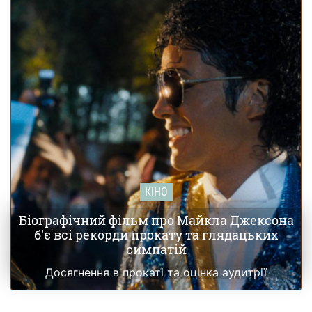
КІНО
Біографічний фільм про Майкла Джексона
б'є всі рекорди прокату та глядацьких
симпатій
Досягнення в прокаті та оцінка аудитрії