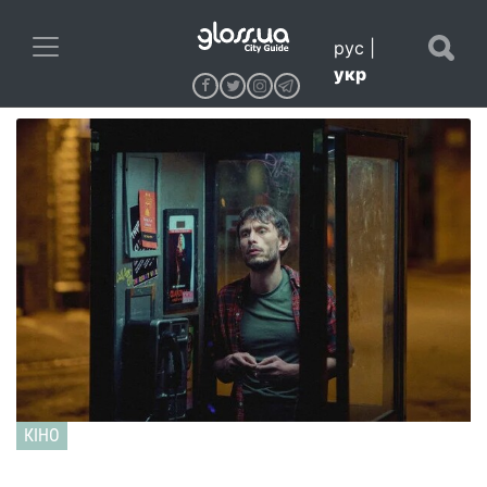
рус
|
укр
КІНО