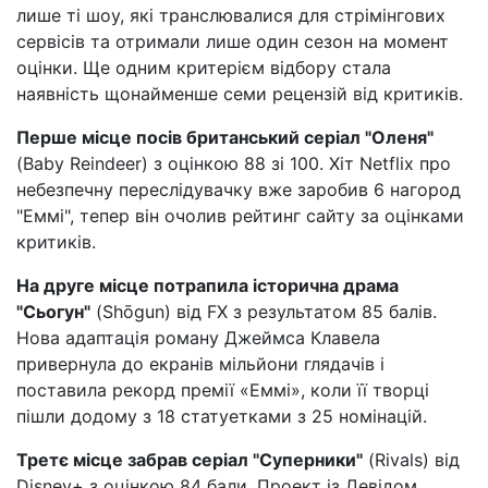
лише ті шоу, які транслювалися для стрімінгових
сервісів та отримали лише один сезон на момент
оцінки. Ще одним критерієм відбору стала
наявність щонайменше семи рецензій від критиків.
Перше місце посів британський серіал "Оленя"
(Baby Reindeer) з оцінкою 88 зі 100. Хіт Netflix про
небезпечну переслідувачку вже заробив 6 нагород
"Еммі", тепер він очолив рейтинг сайту за оцінками
критиків.
На друге місце потрапила історична драма
"Сьогун"
(Shōgun) від FX з результатом 85 балів.
Нова адаптація роману Джеймса Клавела
привернула до екранів мільйони глядачів і
поставила рекорд премії «Еммі», коли її творці
пішли додому з 18 статуетками з 25 номінацій.
Третє місце забрав серіал "Суперники"
(Rivals) від
Disney+ з оцінкою 84 бали. Проект із Девідом