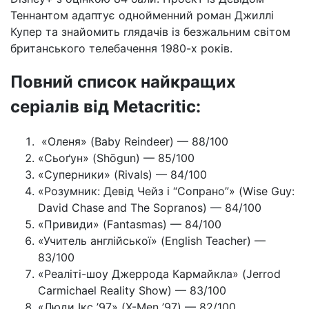
Теннантом адаптує однойменний роман Джиллі
Купер та знайомить глядачів із безжальним світом
британського телебачення 1980-х років.
Повний список найкращих
серіалів від Metacritic:
«Оленя» (Baby Reindeer) — 88/100
«Сьоґун» (Shōgun) — 85/100
«Суперники» (Rivals) — 84/100
«Розумник: Девід Чейз і “Сопрано”» (Wise Guy:
David Chase and The Sopranos) — 84/100
«Привиди» (Fantasmas) — 84/100
«Учитель англійської» (English Teacher) —
83/100
«Реаліті-шоу Джеррода Кармайкла» (Jerrod
Carmichael Reality Show) — 83/100
«Люди Ікс ’97» (X-Men ’97) — 82/100