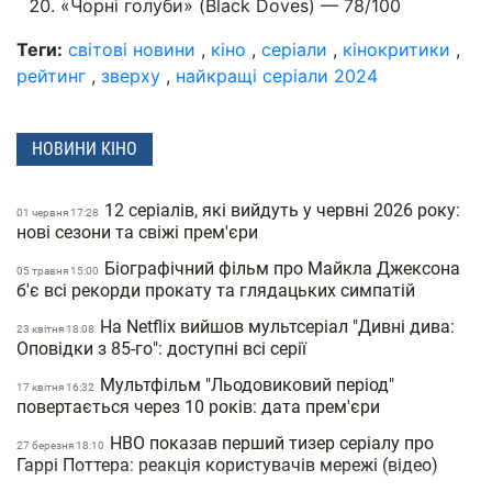
«Чорні голуби» (Black Doves) — 78/100
Теги:
світові новини
,
кіно
,
серіали
,
кінокритики
,
рейтинг
,
зверху
,
найкращі серіали 2024
НОВИНИ КІНО
12 серіалів, які вийдуть у червні 2026 року:
01 червня 17:28
нові сезони та свіжі прем'єри
Біографічний фільм про Майкла Джексона
05 травня 15:00
б'є всі рекорди прокату та глядацьких симпатій
На Netflix вийшов мультсеріал "Дивні дива:
23 квiтня 18:08
Оповідки з 85-го": доступні всі серії
Мультфільм "Льодовиковий період"
17 квiтня 16:32
повертається через 10 років: дата прем'єри
HBO показав перший тизер серіалу про
27 березня 18:10
Гаррі Поттера: реакція користувачів мережі (відео)