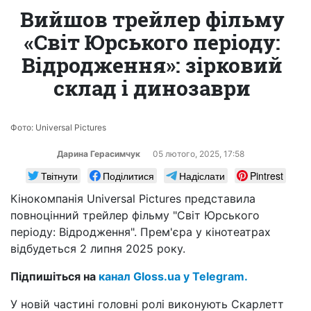
Вийшов трейлер фільму
«Світ Юрського періоду:
Відродження»: зірковий
склад і динозаври
Фото: Universal Pictures
Дарина Герасимчук
05 лютого, 2025, 17:58
Твітнути
Поділитися
Надіслати
Pintrest
Кінокомпанія Universal Pictures представила
повноцінний трейлер фільму "Світ Юрського
періоду: Відродження". Прем'єра у кінотеатрах
відбудеться 2 липня 2025 року.
Підпишіться на
канал Gloss.ua у Telegram.
У новій частині головні ролі виконують Скарлетт