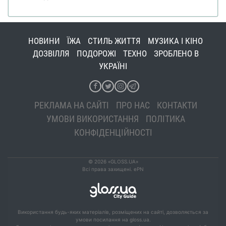
НОВИНИ
ЇЖА
СТИЛЬ ЖИТТЯ
МУЗИКА І КІНО
ДОЗВІЛЛЯ
ПОДОРОЖІ
ТЕХНО
ЗРОБЛЕНО В
УКРАЇНІ
РЕКЛАМА НА САЙТІ
ПРО НАС
КОНТАКТИ
УМОВИ ВИКОРИСТАННЯ
ПОЛІТИКА
КОНФІДЕНЦІЙНОСТІ
© 2026 «GLOSS.UA»
Всі права захищені. ePN
Використання будь-яких матеріалів, розміщених на сайті, дозволяється за
умови посилання на gloss.ua.