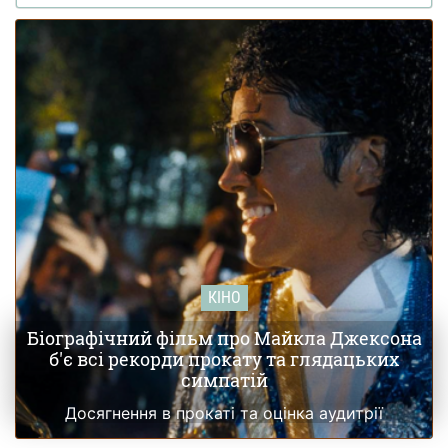
КІНО
Біографічний фільм про Майкла Джексона
б'є всі рекорди прокату та глядацьких
симпатій
Досягнення в прокаті та оцінка аудитрії