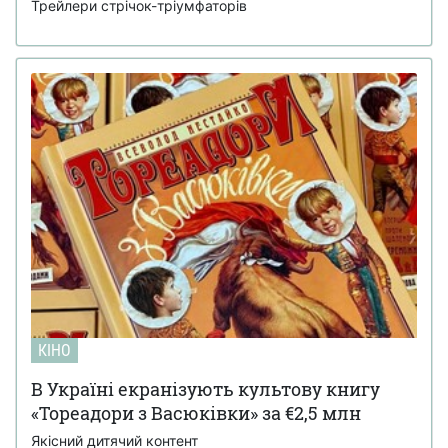
Трейлери стрічок-тріумфаторів
КІНО
В Україні екранізують культову книгу
«Тореадори з Васюківки» за €2,5 млн
Якісний дитячий контент