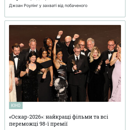
Джоан Роулінг у захваті від побаченого
КІНО
«Оскар-2026»: найкращі фільми та всі
переможці 98-ї премії