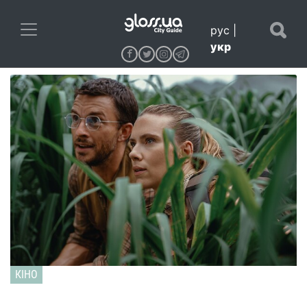
рус
|
укр
КІНО