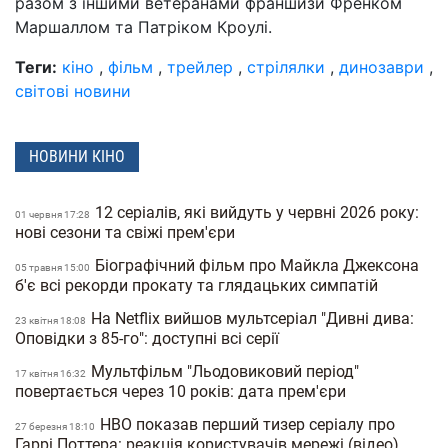
разом з іншими ветеранами франшизи Френком
Маршаллом та Патріком Кроулі.
Теги:
кіно
,
фільм
,
трейлер
,
стрілялки
,
динозаври
,
світові новини
НОВИНИ КІНО
12 серіалів, які вийдуть у червні 2026 року:
01 червня 17:28
нові сезони та свіжі прем'єри
Біографічний фільм про Майкла Джексона
05 травня 15:00
б'є всі рекорди прокату та глядацьких симпатій
На Netflix вийшов мультсеріал "Дивні дива:
23 квiтня 18:08
Оповідки з 85-го": доступні всі серії
Мультфільм "Льодовиковий період"
17 квiтня 16:32
повертається через 10 років: дата прем'єри
HBO показав перший тизер серіалу про
27 березня 18:10
Гаррі Поттера: реакція користувачів мережі (відео)