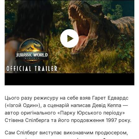
Цього разу режисуру на себе взяв Гарет Едвардс
(«Ізгой Один»), а сценарій написав Девід Кеппа —
автор оригінального «Парку Юрського періоду»
Стівена Спілберга та його продовження 1997 року.
Сам Спілберг виступає виконавчим продюсером,