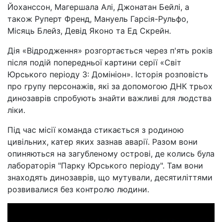
Йоханссон, Магершала Алі, Джонатан Бейлі, а
також Руперт Френд, Мануель Гарсія-Рульфо,
Місяць Блейз, Девід Яконо та Ед Скрейн.
Дія «Відродження» розгортається через п'ять років
після подій попередньої картини серії «Світ
Юрського періоду 3: Домініон». Історія розповість
про групу персонажів, які за допомогою ДНК трьох
динозаврів спробують знайти важливі для людства
ліки.
Під час місії команда стикається з родиною
цивільних, катер яких зазнав аварії. Разом вони
опиняються на загубленому острові, де колись була
лабораторія "Парку Юрського періоду". Там вони
знаходять динозаврів, що мутували, десятиліттями
розвивалися без контролю людини.