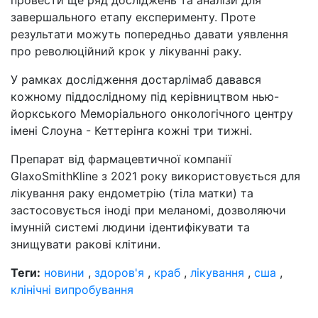
завершального етапу експерименту. Проте
результати можуть попередньо давати уявлення
про революційний крок у лікуванні раку.
У рамках дослідження достарлімаб давався
кожному піддослідному під керівництвом нью-
йоркського Меморіального онкологічного центру
імені Слоуна - Кеттерінга кожні три тижні.
Препарат від фармацевтичної компанії
GlaxoSmithKline з 2021 року використовується для
лікування раку ендометрію (тіла матки) та
застосовується іноді при меланомі, дозволяючи
імунній системі людини ідентифікувати та
знищувати ракові клітини.
Теги:
новини
,
здоров'я
,
краб
,
лікування
,
сша
,
клінічні випробування