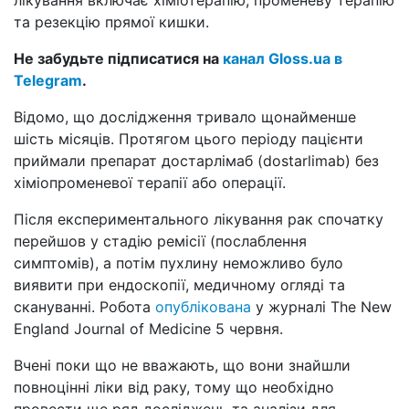
та резекцію прямої кишки.
Не забудьте підписатися на
канал Gloss.ua в
Telegram
.
Відомо, що дослідження тривало щонайменше
шість місяців. Протягом цього періоду пацієнти
приймали препарат достарлімаб (dostarlimab) без
хіміопроменевої терапії або операції.
Після експериментального лікування рак спочатку
перейшов у стадію ремісії (послаблення
симптомів), а потім пухлину неможливо було
виявити при ендоскопії, медичному огляді та
скануванні. Робота
опублікована
у журналі The New
England Journal of Medicine 5 червня.
Вчені поки що не вважають, що вони знайшли
повноцінні ліки від раку, тому що необхідно
провести ще ряд досліджень та аналізи для