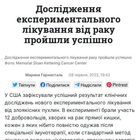
Дослідження
експериментального
лікування від раку
пройшли успішно
Дослідження експериментального лікування раку пройшли успешно
Фото: Memorial Sloan Kettering Cancer Center
Марина Горносталь
08 червня, 2022, 19:42
Твітнути
Поділитися
Надіслати
Pintrest
У США зафіксували успішний результат клінічних
досліджень нового експериментального лікування
від злоякісних пухлин. В експерименті брали участь
12 добровольців, хворих на рак прямої кишки,
кожен з яких нібито повністю одужав після
спеціальної імунотерапії, коли стандартний метод
лікування включає хіміотерапію, променеву терапію