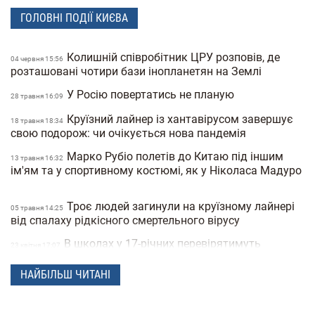
ГОЛОВНІ ПОДІЇ КИЄВА
Колишній співробітник ЦРУ розповів, де
04 червня 15:56
розташовані чотири бази інопланетян на Землі
У Росію повертатись не планую
28 травня 16:09
Круїзний лайнер із хантавірусом завершує
18 травня 18:34
свою подорож: чи очікується нова пандемія
Марко Рубіо полетів до Китаю під іншим
13 травня 16:32
ім'ям та у спортивному костюмі, як у Ніколаса Мадуро
Троє людей загинули на круїзному лайнері
05 травня 14:25
від спалаху рідкісного смертельного вірусу
В школах у 17-річних перевірятимуть
23 квiтня 17:07
військові документи через «Резерв+» або «Дію»
НАЙБІЛЬШ ЧИТАНІ
Поліція Мексики кілька днів не могла знайти
22 квiтня 15:07
зниклу жінку через фільтри на фото