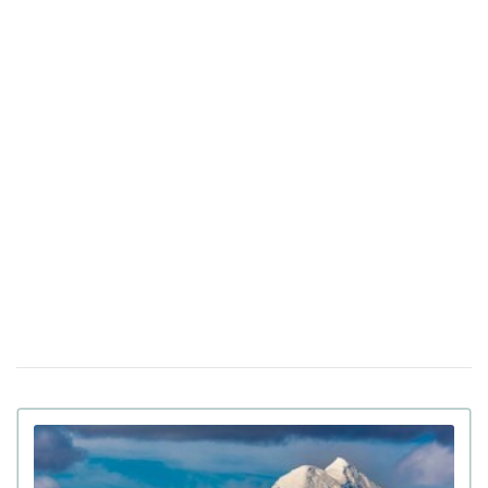
"Мене не рятуйте, допоможіть татові" —
21 квiтня 16:19
прокуратура показала відео з бодікамер поліцейських
під час теракту в Києві
У Санкт-Петербурзі нібито затримали
15 квiтня 17:53
Дмитра Гордона: його виявила система розпізнавання
облич
До 8 років в'язниці та штрафи за прояв
14 квiтня 17:05
антисемітизму в Україні: Зеленський підписав закон
Вбивцю українки Ірини Заруцької визнали
10 квiтня 12:40
недієздатним і не зможуть судити у США
Штраф за оренду житла: у Верховній Раді
08 квiтня 13:49
готують кардинальні зміни в законі
Золото на 7,7 млн ​​грн та 43,5 тисячі валют
06 квiтня 18:22
задекларував працівник Бучанського ТЦК
Боролася за право піти із життя: в Іспанії
27 березня 17:08
25-річній дівчині провели евтаназію через депресію
Світ на межі голоду через війну в Ірані:
23 березня 10:14
колапс на ринку добрив