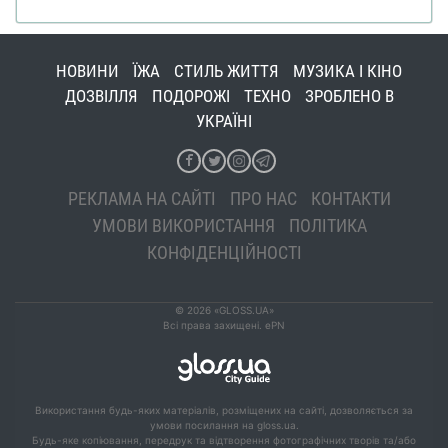
НОВИНИ
ЇЖА
СТИЛЬ ЖИТТЯ
МУЗИКА І КІНО
ДОЗВІЛЛЯ
ПОДОРОЖІ
ТЕХНО
ЗРОБЛЕНО В
УКРАЇНІ
РЕКЛАМА НА САЙТІ
ПРО НАС
КОНТАКТИ
УМОВИ ВИКОРИСТАННЯ
ПОЛІТИКА
КОНФІДЕНЦІЙНОСТІ
© 2026 «GLOSS.UA»
Всі права захищені. ePN
Використання будь-яких матеріалів, розміщених на сайті, дозволяється за
умови посилання на gloss.ua.
Будь-яке копіювання, передрук та відтворення фотографічних творів та/або