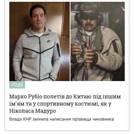
ПОДІЇ
Марко Рубіо полетів до Китаю під іншим
ім'ям та у спортивному костюмі, як у
Ніколаса Мадуро
Влада КНР змінила написання прізвища чиновника