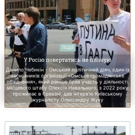
ПОДІЇ
У Росію повертатись не планую
Данило Чебикін - Омський політичний діяч, один із
засновників організації «Омське громадянське
об'єднання», який раніше брав участь у діяльності
місцевого штабу Олексія Навального, з 2022 року
проживає в Єревані, дав інтерв'ю Київському
журналісту Олександру Жуку