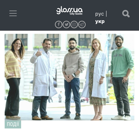
рус
|
укр
ПОДІЇ