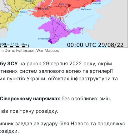
Бли
12 б
поч
по
ун
09 б
мух
пня Фото:
twitter.com/War_Mapper/
циф
бу ЗСУ
на ранок 29 серпня 2022 року, окрім
04 б
під
ктивних систем залпового вогню та артилерії
вби
их пунктів України, об'єктах інфраструктури та
Ха
19 л
ли
 Сіверському напрямках
без особливих змін.
під
вів повітряну розвідку.
вник завдав авіаудару біля Нового та продовжує
озвідки.