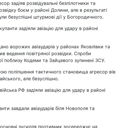
сор задіяв розвідувальні безпілотники та
звідку боєм у районі Долини, але в результаті
були безуспішні штурмові дії у Богородичного.
упанти задіяли авіацію для удару в районі
ано ворожих авіаударів у районах Яковлівки та
в ведення повітряної розвідки. Спроби
ої поблизу Кодеми та Зайцевого зупинені ЗСУ.
ою поліпшення тактичного становища агресор вів
айського, але безуспішно.
війська РФ задіяли авіацію для удару в районі
нти завдали авіаударів біля Новополя та
основні зусилля противник зосереджує на