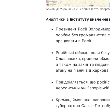
Бойові дії України на 28 серпня Фото:
deepst
Аналітики з
Інституту вивчення 
Президент Росії Володимир
особам без громадянства т
працювати в Росії.
Російські війська вели безус
Слов'янська, провели обмеж
а також на захід та півден
атаку на північ від Харкова.
Повідомляється, що російс
Херсонській чи Запорізькій
Кремль, ймовірно, направив
губернатора Санкт-Петербу