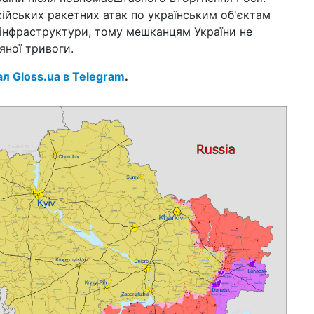
14 к
ійських ракетних атак по українським об'єктам
шт
 інфраструктури, тому мешканцям України не
Укр
яної тривоги.
10 к
Зар
ал Gloss.ua в Telegram
.
зм
08 к
Вер
змі
06 к
43,
пр
27 б
жит
пр
23 б
вій
20 б
шо