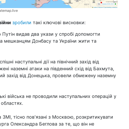
atemap.live
війни
зробили
такі ключові висновки:
 Путін видав два укази у спробі допомогти
а мешканцям Донбасу та України жити та
пішні наступальні дії на північний захід від
ені наземні атаки на південний схід від Бахмута,
ний захід від Донецька, провели обмежену наземну
ькі війська не проводили наступальних операцій у
 областях.
 ЗМІ, тісно пов'язані з Москвою, розкритикувати
рга Олександра Беглова за те, що він не