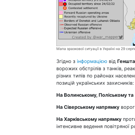
Мапа зразкової ситуації в Україні на 29 сер
Згідно з
інформацією
від
Геншта
ворожих обстрілів з танків, реа
різних типів по районах населен
позицій українських захисників:
На Волинському, Поліському та
На Сіверському напрямку
ворог 
На Харківському напрямку
проти
інтенсивне ведення повітряної р