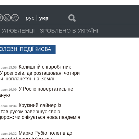
рус
|
укр
УЛЮБЛЕНЦІ
ЗРОБЛЕНО В УКРАЇНІ
ОЛОВНІ ПОДІЇ КИЄВА
Колишній співробітник
ервня 15:56
У розповів, де розташовані чотири
зи інопланетян на Землі
У Росію повертатись не
равня 16:09
аную
Круїзний лайнер із
равня 18:34
нтавірусом завершує свою
орож: чи очікується нова пандемія
Марко Рубіо полетів до
равня 16:32