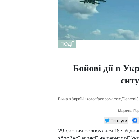
ПОДІЇ
Бойові дії в Ук
ситу
Війна в Україні Фото: facebook.com/GeneralSt
Марина Го
Твітнути
29 серпня розпочався 187-й ден
збройної агресії на території У