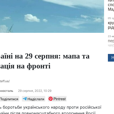
Кит
спо
Ма
05 т
кру
рід
23 к
пер
че
раїні на 29 серпня: мапа та
22 к
Н
не 
фі
ація на фронті
21 к
до
aff.ua/
пок
пол
рносталь
29 серпня, 2022, 10:29
15 к
Поділитися
Надіслати
Pintrest
за
ви
ь боротьби українського народу проти російської
об
країни після повномасштабного вторгнення Росії.