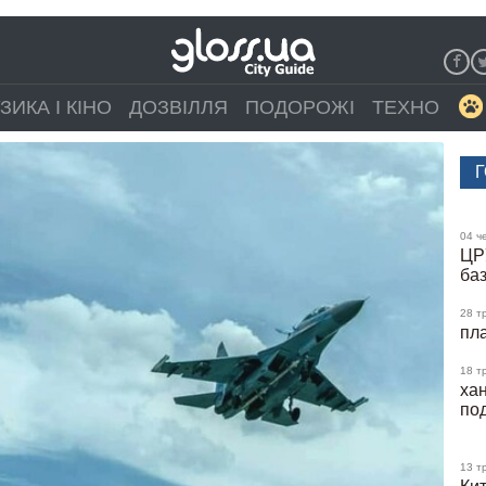
ЗИКА І КІНО
ДОЗВІЛЛЯ
ПОДОРОЖІ
ТЕХНО
Г
04 ч
ЦР
ба
28 т
пл
18 т
ха
под
13 т