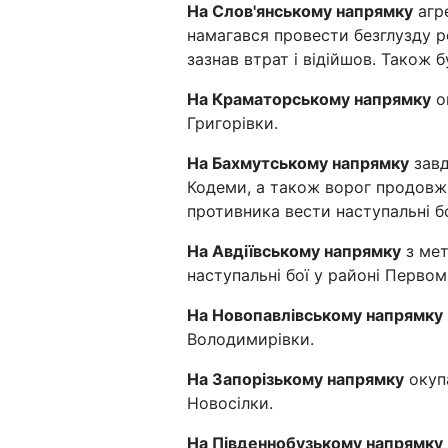
На Слов'янському напрямку
агре
намагався провести безглузду ро
зазнав втрат і відійшов. Також 
На Краматорському напрямку
ок
Григорівки.
На Бахмутському напрямку
завд
Кодеми, а також ворог продовжи
противника вести наступальні б
На Авдіївському напрямку
з мет
наступальні бої у районі Первом
На Новопавлівському напрямку
Володимирівки.
На Запорізькому напрямку
окупа
Новосілки.
На Південнобузькому напрямку