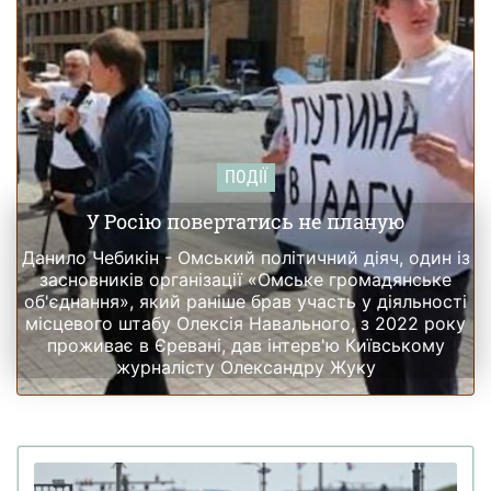
ПОДІЇ
У Росію повертатись не планую
Данило Чебикін - Омський політичний діяч, один із
засновників організації «Омське громадянське
об'єднання», який раніше брав участь у діяльності
місцевого штабу Олексія Навального, з 2022 року
проживає в Єревані, дав інтерв'ю Київському
журналісту Олександру Жуку