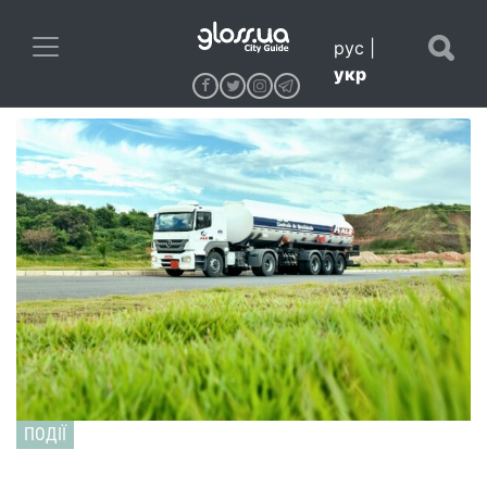
рус
|
укр
ПОДІЇ