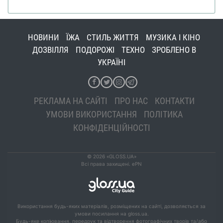
НОВИНИ
ЇЖА
СТИЛЬ ЖИТТЯ
МУЗИКА І КІНО
ДОЗВІЛЛЯ
ПОДОРОЖІ
ТЕХНО
ЗРОБЛЕНО В
УКРАЇНІ
РЕКЛАМА НА САЙТІ
ПРО НАС
КОНТАКТИ
УМОВИ ВИКОРИСТАННЯ
ПОЛІТИКА
КОНФІДЕНЦІЙНОСТІ
© 2026 «GLOSS.UA»
Всі права захищені. ePN
Використання будь-яких матеріалів, розміщених на сайті, дозволяється за
умови посилання на gloss.ua.
Будь-яке копіювання, передрук та відтворення фотографічних творів та/або