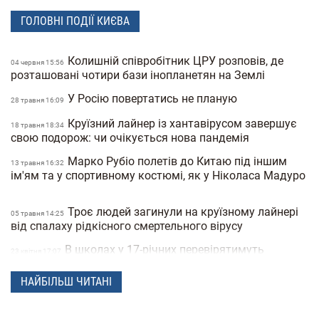
ГОЛОВНІ ПОДІЇ КИЄВА
Колишній співробітник ЦРУ розповів, де
04 червня 15:56
розташовані чотири бази інопланетян на Землі
У Росію повертатись не планую
28 травня 16:09
Круїзний лайнер із хантавірусом завершує
18 травня 18:34
свою подорож: чи очікується нова пандемія
Марко Рубіо полетів до Китаю під іншим
13 травня 16:32
ім'ям та у спортивному костюмі, як у Ніколаса Мадуро
Троє людей загинули на круїзному лайнері
05 травня 14:25
від спалаху рідкісного смертельного вірусу
В школах у 17-річних перевірятимуть
23 квiтня 17:07
військові документи через «Резерв+» або «Дію»
НАЙБІЛЬШ ЧИТАНІ
Поліція Мексики кілька днів не могла знайти
22 квiтня 15:07
зниклу жінку через фільтри на фото