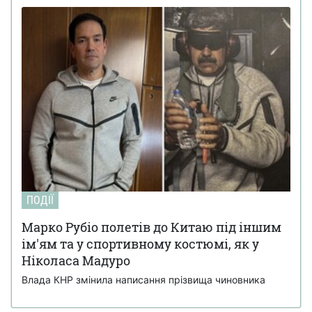
ПОДІЇ
Марко Рубіо полетів до Китаю під іншим
ім'ям та у спортивному костюмі, як у
Ніколаса Мадуро
Влада КНР змінила написання прізвища чиновника