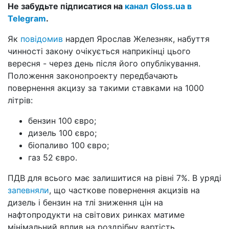
Не забудьте підписатися на
канал Gloss.ua в
Telegram
.
Як
повідомив
нардеп Ярослав Железняк, набуття
чинності закону очікується наприкінці цього
вересня - через день після його опублікування.
Положення законопроекту передбачають
повернення акцизу за такими ставками на 1000
літрів:
бензин 100 євро;
дизель 100 євро;
біопаливо 100 євро;
газ 52 євро.
ПДВ для всього має залишитися на рівні 7%. В уряді
запевняли
, що часткове повернення акцизів на
дизель і бензин на тлі зниження цін на
нафтопродукти на світових ринках матиме
мінімальний вплив на роздрібну вартість.