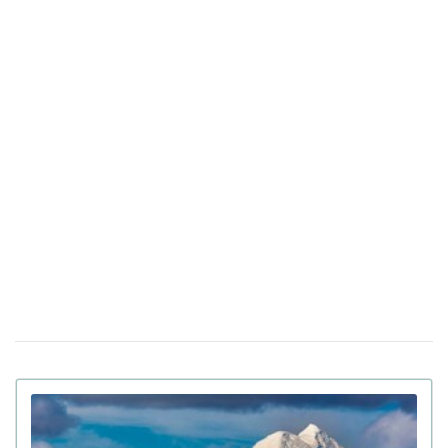
"Мене не рятуйте, допоможіть татові" —
21 квiтня 16:19
прокуратура показала відео з бодікамер поліцейських
під час теракту в Києві
У Санкт-Петербурзі нібито затримали
15 квiтня 17:53
Дмитра Гордона: його виявила система розпізнавання
облич
До 8 років в'язниці та штрафи за прояв
14 квiтня 17:05
антисемітизму в Україні: Зеленський підписав закон
Вбивцю українки Ірини Заруцької визнали
10 квiтня 12:40
недієздатним і не зможуть судити у США
Штраф за оренду житла: у Верховній Раді готують
13:49
кардинальні зміни в законі
Золото на 7,7 млн ​​грн та 43,5 тисячі валют
06 квiтня 18:22
задекларував працівник Бучанського ТЦК
Боролася за право піти із життя: в Іспанії
27 березня 17:08
25-річній дівчині провели евтаназію через депресію
Світ на межі голоду через війну в Ірані:
23 березня 10:14
колапс на ринку добрив