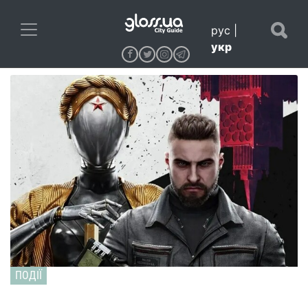
рус
|
укр
ПОДІЇ