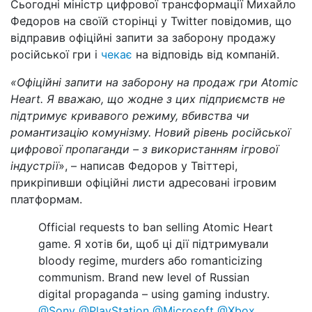
Сьогодні міністр цифрової трансформації Михайло
Федоров на своїй сторінці у Twitter повідомив, що
відправив офіційні запити за заборону продажу
російської гри і
чекає
на відповідь від компаній.
«Офіційні запити на заборону на продаж гри Atomic
Heart. Я вважаю, що жодне з цих підприємств не
підтримує кривавого режиму, вбивства чи
романтизацію комунізму. Новий рівень російської
цифрової пропаганди – з використанням ігрової
індустрії
», – написав Федоров у Твіттері,
прикріпивши офіційні листи адресовані ігровим
платформам.
Official requests to ban selling Atomic Heart
game. Я хотів би, щоб ці дії підтримували
bloody regime, murders або romanticizing
communism. Brand new level of Russian
digital propaganda – using gaming industry.
@Sony
@PlayStation
@Microsoft
@Xbox