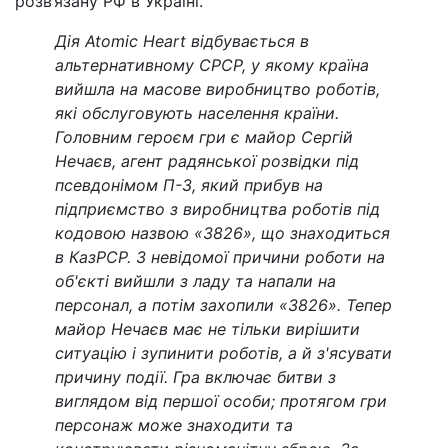
розв‘язану РФ в Україні.
Дія Atomic Heart відбувається в
альтернативному СРСР, у якому країна
вийшла на масове виробництво роботів,
які обслуговують населення країни.
Головним героєм гри є майор Сергій
Нечаєв, агент радянської розвідки під
псевдонімом П-3, який прибув на
підприємство з виробництва роботів під
кодовою назвою «3826», що знаходиться
в КазРСР. З невідомої причини роботи на
об'єкті вийшли з ладу та напали на
персонал, а потім захопили «3826». Тепер
майор Нечаєв має не тільки вирішити
ситуацію і зупинити роботів, а й з'ясувати
причину події. Гра включає битви з
виглядом від першої особи; протягом гри
персонаж може знаходити та