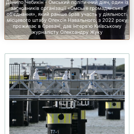
Данило Чебикін - Омський політичний діяч, один із
засновників організації «Омське громадянське
об'єднання», який раніше брав участь у діяльності
місцевого штабу Олексія Навального, з 2022 року
проживає в Єревані, дав інтерв'ю Київському
журналісту Олександру Жуку