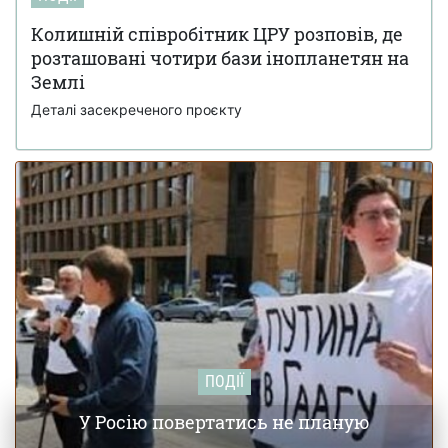
ізраїльських спецслужб до вбивства іранського лідера
Алі Хаменеї
Колишній співробітник ЦРУ розповів, де
розташовані чотири бази інопланетян на
Українка з Броварів листувалася з Джеффрі
19 лютого 18:55
Епштейном і підбирала дівчат для нього
Землі
Деталі засекреченого проєкту
ПОДІЇ
У Росію повертатись не планую