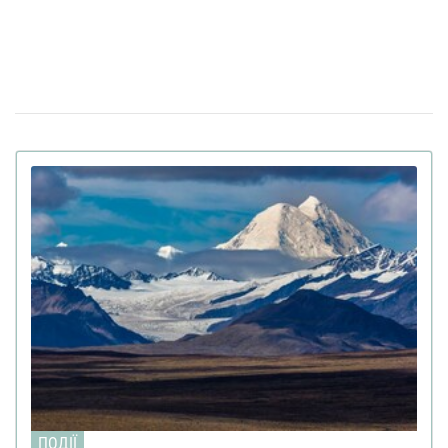
Штраф за оренду житла: у Верховній Раді
08 квiтня 13:49
готують кардинальні зміни в законі
Золото на 7,7 млн ​​грн та 43,5 тисячі валют
18:22
задекларував працівник Бучанського ТЦК
Боролася за право піти із життя: в Іспанії
27 березня 17:08
25-річній дівчині провели евтаназію через депресію
Світ на межі голоду через війну в Ірані:
23 березня 10:14
колапс на ринку добрив
Українські офіцери шоковані тактикою
20 березня 17:42
союзників США на Близькому Сході: деталі
Третя світова вже почалася: її ключові
12 березня 15:59
ознаки наводить почесний професор Букінгемського
університету
Вчені завантажили мозок мухи в
09 березня 15:00
комп'ютер: як поводиться цифрова копія комахи
(відео)
FT розкрили подробиці підготовки
04 березня 15:59
ПОДІЇ