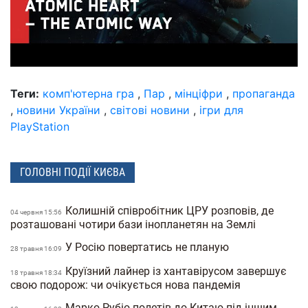
Теги:
комп'ютерна гра
,
Пар
,
мінціфри
,
пропаганда
,
новини України
,
світові новини
,
ігри для
PlayStation
ГОЛОВНІ ПОДІЇ КИЄВА
Колишній співробітник ЦРУ розповів, де
04 червня 15:56
розташовані чотири бази інопланетян на Землі
У Росію повертатись не планую
28 травня 16:09
Круїзний лайнер із хантавірусом завершує
18 травня 18:34
свою подорож: чи очікується нова пандемія
Марко Рубіо полетів до Китаю під іншим