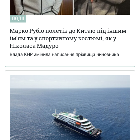
ПОДІЇ
Марко Рубіо полетів до Китаю під іншим
ім'ям та у спортивному костюмі, як у
Ніколаса Мадуро
Влада КНР змінила написання прізвища чиновника