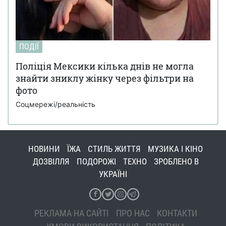
ПОДІЇ
Поліція Мексики кілька днів не могла
знайти зниклу жінку через фільтри на
фото
Соцмережі/реальність
НОВИНИ
ЇЖА
СТИЛЬ ЖИТТЯ
МУЗИКА І КІНО
ДОЗВІЛЛЯ
ПОДОРОЖІ
ТЕХНО
ЗРОБЛЕНО В
УКРАЇНІ
РЕКЛАМА НА САЙТІ
ПРО НАС
КОНТАКТИ