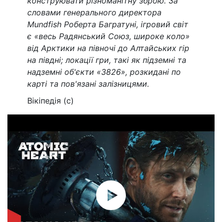
конструювати різноманітну зброю. За
словами генерального директора
Mundfish Роберта Багратуні, ігровий світ
є «весь Радянський Союз, широке коло»
від Арктики на півночі до Алтайських гір
на півдні; локації гри, такі як підземні та
надземні об'єкти «3826», розкидані по
карті та пов'язані залізницями.
Вікіпедія (с)