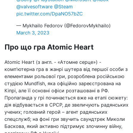
@valvesoftware
@Steam
pic.twitter.com/DpaNO57bZC
— Mykhailo Fedorov (@FedorovMykhailo)
March 3, 2023
Про що гра Atomic Heart
Atomic Heart (з англ. - «Атомне серце») -
комп'ютерна гра в жанрі шутера від першої особи з
елементами рольової гри, розроблена російською
студією Mundfish, яка офіційно зареєстрована на
Кіпрі, але її основні офіси розташовані в РФ.
Пропаганда у грі починається вже на етапі сюжету:
дія відбувається в СРСР, де звеличують радянських
учених; головний герой – агент радянських
спецслужб; на фоні гри звучить саундтрек Миколи
Баскова, який активно підтримує злочинну війну,