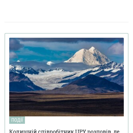
готують кардинальні зміни в законі
Золото на 7,7 млн ​​грн та 43,5 тисячі валют
06 квiтня 18:22
задекларував працівник Бучанського ТЦК
Боролася за право піти із життя: в Іспанії
27 березня 17:08
25-річній дівчині провели евтаназію через депресію
Світ на межі голоду через війну в Ірані:
23 березня 10:14
колапс на ринку добрив
Українські офіцери шоковані тактикою
20 березня 17:42
союзників США на Близькому Сході: деталі
Третя світова вже почалася: її ключові
12 березня 15:59
ознаки наводить почесний професор Букінгемського
університету
Вчені завантажили мозок мухи в
09 березня 15:00
комп'ютер: як поводиться цифрова копія комахи
(відео)
FT розкрили подробиці підготовки
04 березня 15:59
ПОДІЇ
ізраїльських спецслужб до вбивства іранського лідера
Алі Хаменеї
Колишній співробітник ЦРУ розповів, де