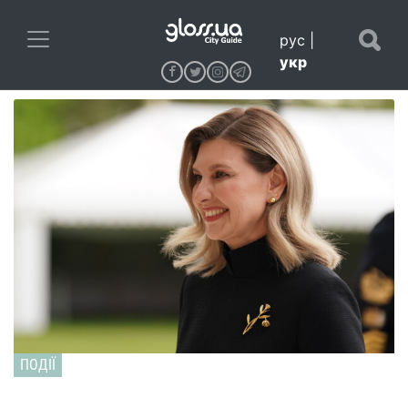
рус
|
укр
ПОДІЇ