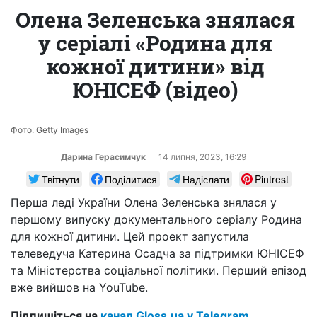
Олена Зеленська знялася
у серіалі «Родина для
кожної дитини» від
ЮНІСЕФ (відео)
Фото: Getty Images
Дарина Герасимчук
14 липня, 2023, 16:29
Твітнути
Поділитися
Надіслати
Pintrest
Перша леді України Олена Зеленська знялася у
першому випуску документального серіалу Родина
для кожної дитини. Цей проект запустила
телеведуча Катерина Осадча за підтримки ЮНІСЕФ
та Міністерства соціальної політики. Перший епізод
вже вийшов на YouTube.
Підпишіться на
канал Gloss.ua у Telegram.