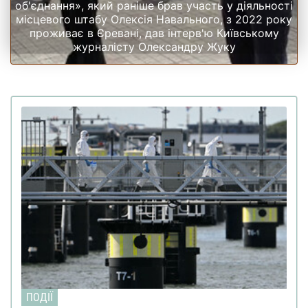
об'єднання», який раніше брав участь у діяльності
місцевого штабу Олексія Навального, з 2022 року
проживає в Єревані, дав інтерв'ю Київському
журналісту Олександру Жуку
ПОДІЇ