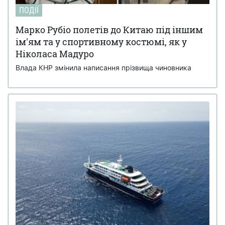
ПОДІЇ
Марко Рубіо полетів до Китаю під іншим
ім'ям та у спортивному костюмі, як у
Ніколаса Мадуро
Влада КНР змінила написання прізвища чиновника