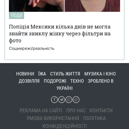
ПОДІЇ
Поліція Мексики кілька днів не могла
знайти зниклу жінку через фільтри на
фото
Соцмережі/реальність
НОВИНИ
ЇЖА
СТИЛЬ ЖИТТЯ
МУЗИКА І КІНО
ДОЗВІЛЛЯ
ПОДОРОЖІ
ТЕХНО
ЗРОБЛЕНО В
УКРАЇНІ
РЕКЛАМА НА САЙТІ
ПРО НАС
КОНТАКТИ
УМОВИ ВИКОРИСТАННЯ
ПОЛІТИКА
КОНФІДЕНЦІЙНОСТІ