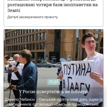
розташовані чотири бази інопланетян на
Українка з Броварів листувалася з Джеффрі
19 лютого 18:55
Епштейном і підбирала дівчат для нього
Землі
Деталі засекреченого проєкту
ПОДІЇ
У Росію повертатись не планую
Данило Чебикін - Омський політичний діяч, один із
засновників організації «Омське громадянське