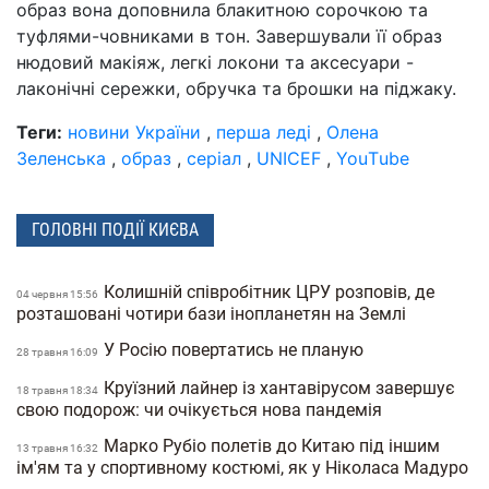
образ вона доповнила блакитною сорочкою та
туфлями-човниками в тон. Завершували її образ
нюдовий макіяж, легкі локони та аксесуари -
лаконічні сережки, обручка та брошки на піджаку.
Теги:
новини України
,
перша леді
,
Олена
Зеленська
,
образ
,
серіал
,
UNICEF
,
YouТube
ГОЛОВНІ ПОДІЇ КИЄВА
Колишній співробітник ЦРУ розповів, де
04 червня 15:56
розташовані чотири бази інопланетян на Землі
У Росію повертатись не планую
28 травня 16:09
Круїзний лайнер із хантавірусом завершує
18 травня 18:34
свою подорож: чи очікується нова пандемія
Марко Рубіо полетів до Китаю під іншим
13 травня 16:32
ім'ям та у спортивному костюмі, як у Ніколаса Мадуро