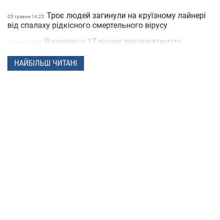
Троє людей загинули на круїзному лайнері
05 травня 14:25
від спалаху рідкісного смертельного вірусу
В школах у 17-річних перевірятимуть
23 квiтня 17:07
військові документи через «Резерв+» або «Дію»
НАЙБІЛЬШ ЧИТАНІ
Поліція Мексики кілька днів не могла знайти
22 квiтня 15:07
зниклу жінку через фільтри на фото
"Мене не рятуйте, допоможіть татові" —
21 квiтня 16:19
прокуратура показала відео з бодікамер поліцейських
під час теракту в Києві
У Санкт-Петербурзі нібито затримали
15 квiтня 17:53
Дмитра Гордона: його виявила система розпізнавання
облич
До 8 років в'язниці та штрафи за прояв
14 квiтня 17:05
антисемітизму в Україні: Зеленський підписав закон
Вбивцю українки Ірини Заруцької визнали
10 квiтня 12:40
недієздатним і не зможуть судити у США
Штраф за оренду житла: у Верховній Раді
08 квiтня 13:49