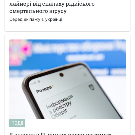
лайнері від спалаху рідкісного
смертельного вірусу
Серед екіпажу є українці
ПОДІЇ
В школах у 17-річних перевірятимуть