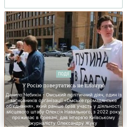
ПОДІЇ
У Росію повертатись не планую
Данило Чебикін - Омський політичний діяч, один із
засновників організації «Омське громадянське
об'єднання», який раніше брав участь у діяльності
місцевого штабу Олексія Навального, з 2022 року
проживає в Єревані, дав інтерв'ю Київському
журналісту Олександру Жуку