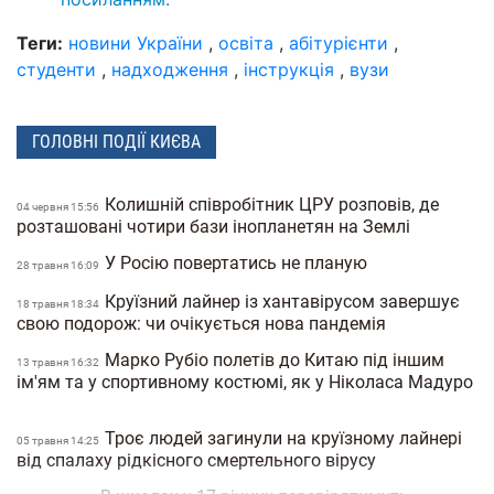
Теги:
новини України
,
освіта
,
абітурієнти
,
студенти
,
надходження
,
інструкція
,
вузи
ГОЛОВНІ ПОДІЇ КИЄВА
Колишній співробітник ЦРУ розповів, де
04 червня 15:56
розташовані чотири бази інопланетян на Землі
У Росію повертатись не планую
28 травня 16:09
Круїзний лайнер із хантавірусом завершує
18 травня 18:34
свою подорож: чи очікується нова пандемія
Марко Рубіо полетів до Китаю під іншим
13 травня 16:32
ім'ям та у спортивному костюмі, як у Ніколаса Мадуро
Троє людей загинули на круїзному лайнері
05 травня 14:25
від спалаху рідкісного смертельного вірусу