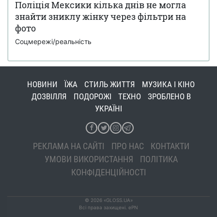
Поліція Мексики кілька днів не могла
знайти зниклу жінку через фільтри на
фото
Соцмережі/реальність
НОВИНИ
ЇЖА
СТИЛЬ ЖИТТЯ
МУЗИКА І КІНО
ДОЗВІЛЛЯ
ПОДОРОЖІ
ТЕХНО
ЗРОБЛЕНО В
УКРАЇНІ
РЕКЛАМА НА САЙТІ
ПРО НАС
КОНТАКТИ
УМОВИ ВИКОРИСТАННЯ
ПОЛІТИКА
КОНФІДЕНЦІЙНОСТІ
© 2026 «GLOSS.UA»
Всі права захищені. ePN