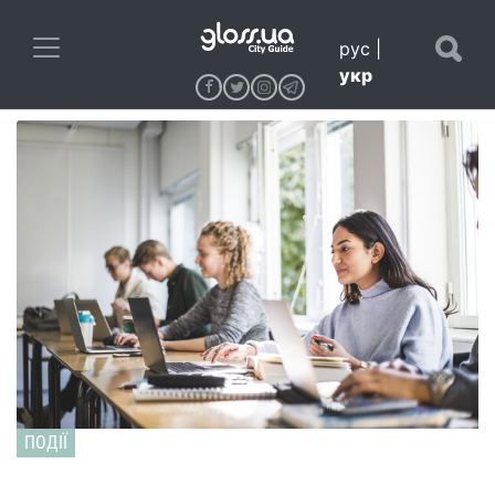
рус
|
укр
ПОДІЇ