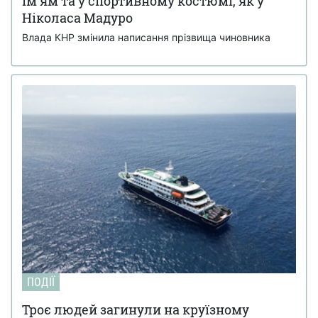
ім'ям та у спортивному костюмі, як у
Ніколаса Мадуро
Влада КНР змінила написання прізвища чиновника
ПОДІЇ
Троє людей загинули на круїзному