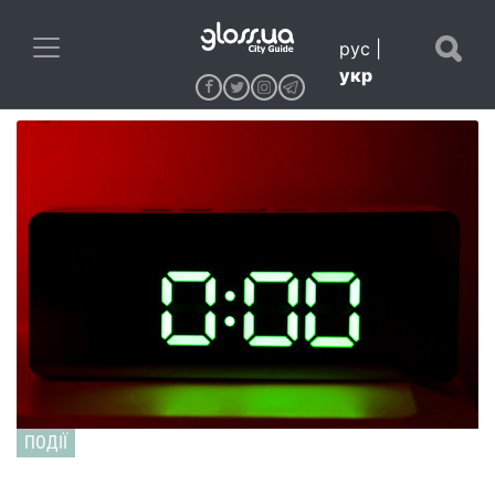
рус
|
укр
ПОДІЇ