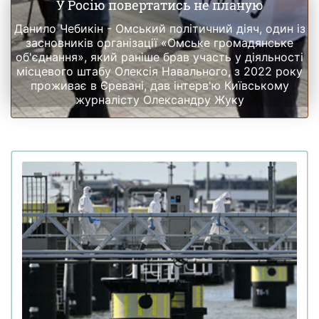
У Росію повертатись не планую
Данило Чебикін - Омський політичний діяч, один із
засновників організації «Омське громадянське
об'єднання», який раніше брав участь у діяльності
місцевого штабу Олексія Навального, з 2022 року
проживає в Єревані, дав інтерв'ю Київському
журналісту Олександру Жуку