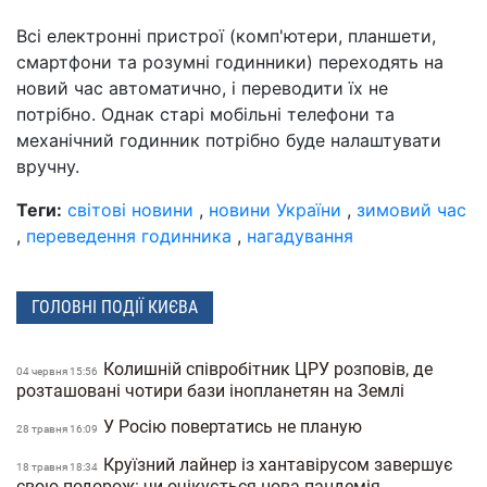
Всі електронні пристрої (комп'ютери, планшети,
смартфони та розумні годинники) переходять на
новий час автоматично, і переводити їх не
потрібно. Однак старі мобільні телефони та
механічний годинник потрібно буде налаштувати
вручну.
Теги:
світові новини
,
новини України
,
зимовий час
,
переведення годинника
,
нагадування
ГОЛОВНІ ПОДІЇ КИЄВА
Колишній співробітник ЦРУ розповів, де
04 червня 15:56
розташовані чотири бази інопланетян на Землі
У Росію повертатись не планую
28 травня 16:09
Круїзний лайнер із хантавірусом завершує
18 травня 18:34
свою подорож: чи очікується нова пандемія