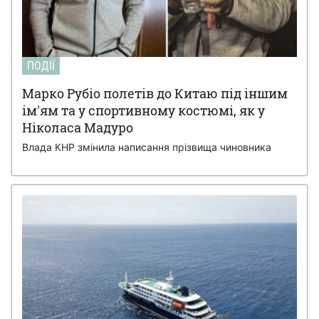
ПОДІЇ
Марко Рубіо полетів до Китаю під іншим
ім'ям та у спортивному костюмі, як у
Ніколаса Мадуро
Влада КНР змінила написання прізвища чиновника