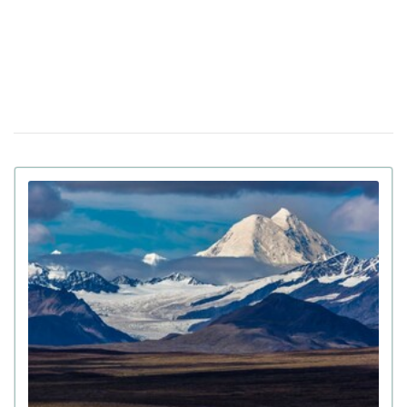
Вбивцю українки Ірини Заруцької визнали
10 квiтня 12:40
недієздатним і не зможуть судити у США
Штраф за оренду житла: у Верховній Раді
08 квiтня 13:49
готують кардинальні зміни в законі
Золото на 7,7 млн ​​грн та 43,5 тисячі валют
18:22
задекларував працівник Бучанського ТЦК
Боролася за право піти із життя: в Іспанії
27 березня 17:08
25-річній дівчині провели евтаназію через депресію
Світ на межі голоду через війну в Ірані:
23 березня 10:14
колапс на ринку добрив
Українські офіцери шоковані тактикою
20 березня 17:42
союзників США на Близькому Сході: деталі
Третя світова вже почалася: її ключові
12 березня 15:59
ознаки наводить почесний професор Букінгемського
університету
Вчені завантажили мозок мухи в
09 березня 15:00
комп'ютер: як поводиться цифрова копія комахи
(відео)