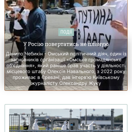
ПОДІЇ
У Росію повертатись не планую
Данило Чебикін - Омський політичний діяч, один із
засновників організації «Омське громадянське
об'єднання», який раніше брав участь у діяльності
місцевого штабу Олексія Навального, з 2022 року
проживає в Єревані, дав інтерв'ю Київському
журналісту Олександру Жуку