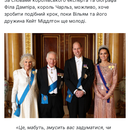
Філа Дампіра, король Чарльз, можливо, хоче
зробити подібний крок, поки Вільям та його
дружина Кейт Міддлтон ще молоді.
«Це, мабуть, змусить вас задуматися, чи