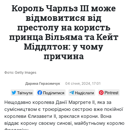
Король Чарльз III може
відмовитися від
престолу на користь
принца Вільяма та Кейт
Міддлтон: у чому
причина
Фото: Getty Images
Дарина Герасимчук
04 сiчня, 2024, 17:01
Твітнути
Поділитися
Надіслати
Pintrest
Нещодавно королева Данії Маргрете II, яка за
сумісництвом є троюрідною сестрою вже покійної
королеви Єлизавети II, зреклася корони. Вона
віддає корону своєму синові, майбутньому королю
Фредеріку.