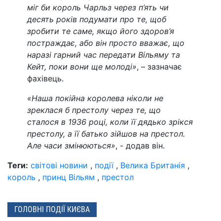
міг би король Чарльз через п’ять чи
десять років подумати про те, щоб
зробити те саме, якщо його здоров’я
постраждає, або він просто вважає, що
наразі гарний час передати Вільяму та
Кейт, поки вони ще молоді»
, – зазначає
фахівець.
«Наша покійна королева ніколи не
зреклася б престолу через те, що
сталося в 1936 році, коли її дядько зрікся
престолу, а її батько зійшов на престол.
Але часи змінюються»
, - додав він.
Теги:
світові новини
,
події
,
Велика Британія
,
король
,
принц Вільям
,
престол
ГОЛОВНІ ПОДІЇ КИЄВА