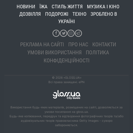
НОВИНИ
ЇЖА
СТИЛЬ ЖИТТЯ
МУЗИКА І КІНО
ДОЗВІЛЛЯ
ПОДОРОЖІ
ТЕХНО
ЗРОБЛЕНО В
УКРАЇНІ
РЕКЛАМА НА САЙТІ
ПРО НАС
КОНТАКТИ
УМОВИ ВИКОРИСТАННЯ
ПОЛІТИКА
КОНФІДЕНЦІЙНОСТІ
© 2026 «GLOSS.UA»
Всі права захищені. ePN
Використання будь-яких матеріалів, розміщених на сайті, дозволяється за
умови посилання на gloss.ua.
Будь-яке копіювання, передрук та відтворення фотографічних творів та/або
аудіовізуальних творів правовласника Getty Images - суворо
забороняється.