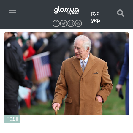
рус
|
укр
ПОДІЇ