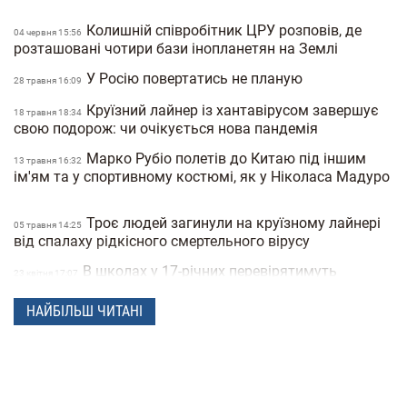
Колишній співробітник ЦРУ розповів, де
04 червня 15:56
розташовані чотири бази інопланетян на Землі
У Росію повертатись не планую
28 травня 16:09
Круїзний лайнер із хантавірусом завершує
18 травня 18:34
свою подорож: чи очікується нова пандемія
Марко Рубіо полетів до Китаю під іншим
13 травня 16:32
ім'ям та у спортивному костюмі, як у Ніколаса Мадуро
Троє людей загинули на круїзному лайнері
05 травня 14:25
від спалаху рідкісного смертельного вірусу
В школах у 17-річних перевірятимуть
23 квiтня 17:07
військові документи через «Резерв+» або «Дію»
НАЙБІЛЬШ ЧИТАНІ
Поліція Мексики кілька днів не могла знайти
22 квiтня 15:07
зниклу жінку через фільтри на фото
"Мене не рятуйте, допоможіть татові" —
21 квiтня 16:19
прокуратура показала відео з бодікамер поліцейських
під час теракту в Києві