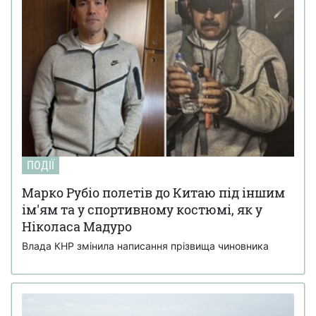
ПОДІЇ
Марко Рубіо полетів до Китаю під іншим
ім'ям та у спортивному костюмі, як у
Ніколаса Мадуро
Влада КНР змінила написання прізвища чиновника