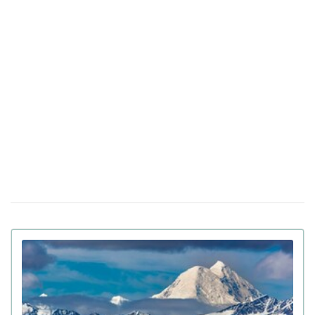
У Санкт-Петербурзі нібито затримали
15 квiтня 17:53
Дмитра Гордона: його виявила система розпізнавання
облич
До 8 років в'язниці та штрафи за прояв
14 квiтня 17:05
антисемітизму в Україні: Зеленський підписав закон
Вбивцю українки Ірини Заруцької визнали
10 квiтня 12:40
недієздатним і не зможуть судити у США
Штраф за оренду житла: у Верховній Раді
08 квiтня 13:49
готують кардинальні зміни в законі
Золото на 7,7 млн ​​грн та 43,5 тисячі валют
06 квiтня 18:22
задекларував працівник Бучанського ТЦК
Боролася за право піти із життя: в Іспанії
27 березня 17:08
25-річній дівчині провели евтаназію через депресію
Світ на межі голоду через війну в Ірані:
23 березня 10:14
колапс на ринку добрив
Українські офіцери шоковані тактикою
20 березня 17:42
союзників США на Близькому Сході: деталі