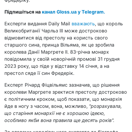
Підпишіться на
канал Gloss.ua у Telegram.
Експерти видання Daily Mail
вважають
, що король
Великобританії Чарльз ІІІ може достроково
відмовитися від престолу на користь свого
старшого сина, принца Вільяма, як це зробила
королева Данії Маргрете II. 83-річна монарх
повідомила у своїй новорічній промові 31 грудня
2023 року, що піде у відставку 14 січня, а на
престол сяде її син Фредерік.
Експерт Річард Фіцвільямс зазначив, що рішення
королеви Маргрете зректися престолу достроково
є політичним кроком, щоб показати, що монархія
йде в ногу з часом, вона, можливо,
"розрахувала,
що старіння монархії не є хорошою ідеєю,
особливо якби вона правила ще десять років".
За словами королівського експерта та біографа