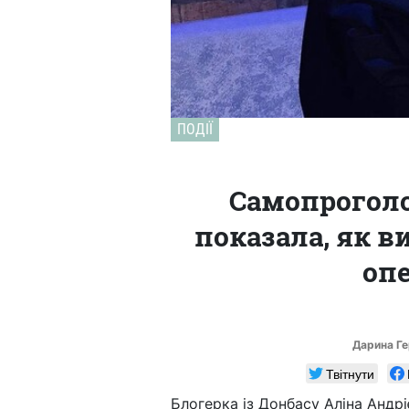
ПОДІЇ
Самопроголо
показала, як 
опе
Дарина Г
Твітнути
Блогерка із Донбасу Аліна Андр