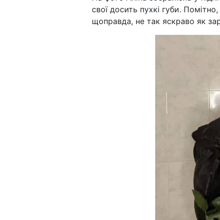
свої досить пухкі губи. Помітно
щоправда, не так яскраво як зар