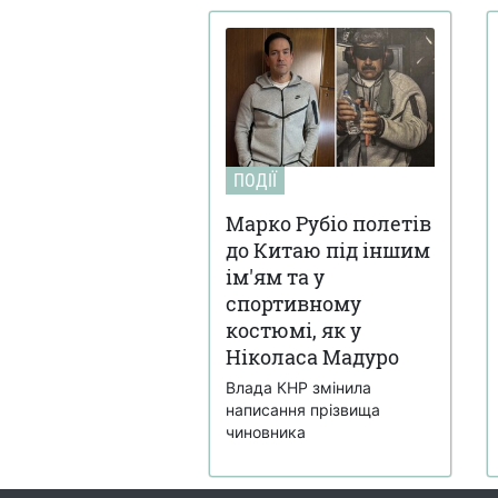
ПОДІЇ
Марко Рубіо полетів
до Китаю під іншим
ім'ям та у
спортивному
костюмі, як у
Ніколаса Мадуро
Влада КНР змінила
написання прізвища
чиновника