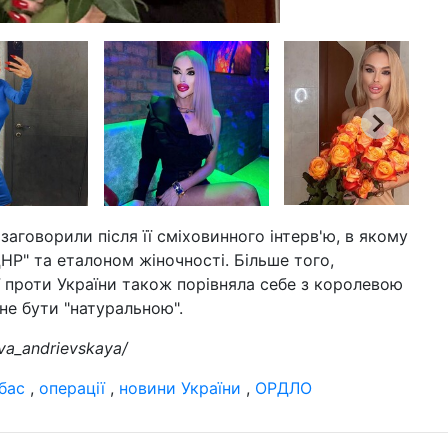
аговорили після її сміховинного інтерв'ю, в якому
НР" та еталоном жіночності. Більше того,
ї проти України також порівняла себе з королевою
гне бути "натуральною".
va_andrievskaya/
бас
,
операції
,
новини України
,
ОРДЛО