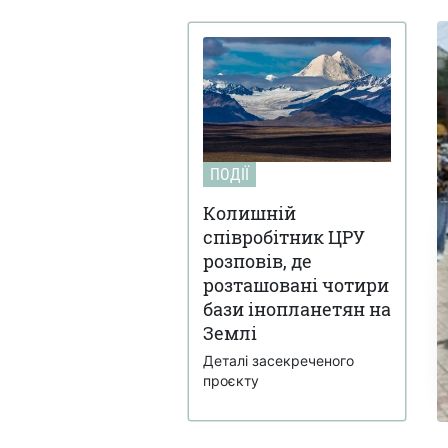
ПОДІЇ
Колишній
співробітник ЦРУ
розповів, де
розташовані чотири
бази інопланетян на
Землі
Деталі засекреченого
проєкту