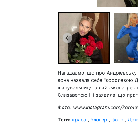
Нагадаємо, що про Андрієвську з
вона назвала себе "королевою Д
шанувальниця російської агресі
Єлизаветою II і заявила, що пра
Фото: www.instagram.com/korole
Теги:
краса
,
блогер
,
фото
,
Дон