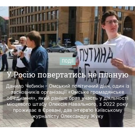
ПОДІЇ
У Росію повертатись не планую
Данило Чебикін - Омський політичний діяч, один із
засновників організації «Омське громадянське
об'єднання», який раніше брав участь у діяльності
місцевого штабу Олексія Навального, з 2022 року
проживає в Єревані, дав інтерв'ю Київському
журналісту Олександру Жуку