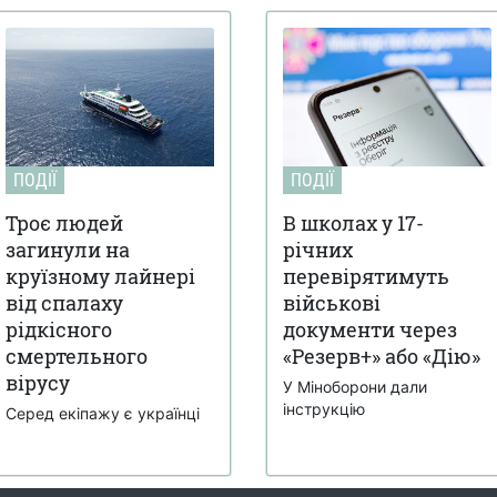
ПОДІЇ
ПОДІЇ
Троє людей
В школах у 17-
загинули на
річних
круїзному лайнері
перевірятимуть
від спалаху
військові
рідкісного
документи через
смертельного
«Резерв+» або «Дію»
вірусу
У Міноборони дали
інструкцію
Серед екіпажу є українці