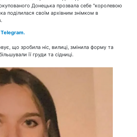
окупованого Донецька прозвала себе "королевою
14 к
шт
ька поділилася своїм архівним знімком в
Укр
.
10 к
Зар
 Telegram.
зм
овує, що зробила ніс, вилиці, змінила форму та
08 к
Ве
більшували її груди та сідниці.
змі
06 к
43
пр
27 б
жит
пр
23 б
вій
20 б