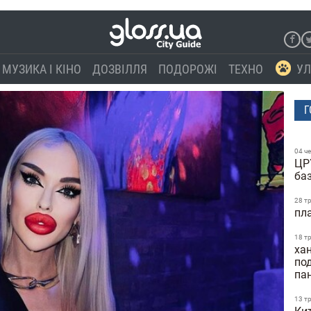
МУЗИКА І КІНО
ДОЗВІЛЛЯ
ПОДОРОЖІ
ТЕХНО
УЛ
Г
04 ч
ЦР
ба
28 т
пл
18 т
ха
по
па
13 т