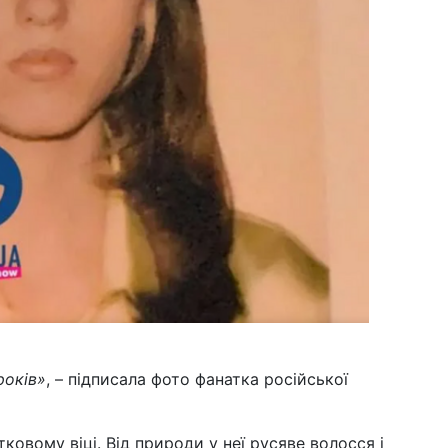
шо
на
12 б
поч
по
ун
09 б
му
ци
04 б
пі
до 
Ха
19 л
ли
пі
років»
, – підписала фото фанатка російської
тковому віці. Від природи у неї русяве волосся і