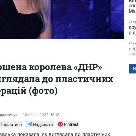
Кит
сп
Ма
05 т
кру
рід
23 к
пе
че
шена королева «ДНР»
22 к
Н
дні
виглядала до пластичних
че
рацій (фото)
21 к
до
по
пол
15 к
ерасимчук
10 сiчня, 2024, 16:13
за
Поділитися
Надіслати
Pintrest
ви
об
ієвська показала, як виглядала до пластичних