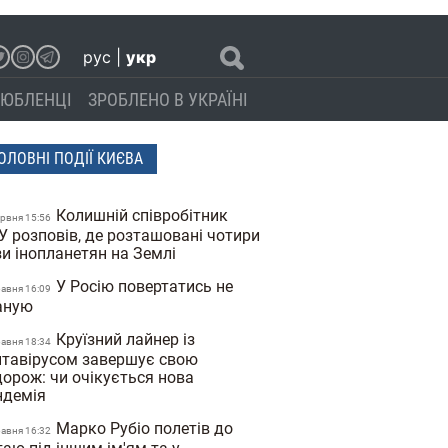
рус
|
укр
ЮБЛЕНЦІ
ЗРОБЛЕНО В УКРАЇНІ
ОЛОВНІ ПОДІЇ КИЄВА
Колишній співробітник
ервня 15:56
У розповів, де розташовані чотири
зи інопланетян на Землі
У Росію повертатись не
равня 16:09
аную
Круїзний лайнер із
равня 18:34
нтавірусом завершує свою
дорож: чи очікується нова
ндемія
Марко Рубіо полетів до
равня 16:32