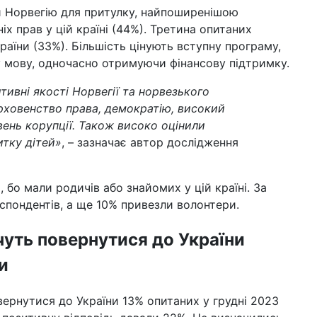
шо
и Норвегію для притулку, найпоширенішою
на
іх прав у цій країні (44%). Третина опитаних
країни (33%). Більшість цінують вступну програму,
12 б
поч
у мову, одночасно отримуючи фінансову підтримку.
по
ун
тивні якості Норвегії та норвезького
рховенство права, демократію, високий
09 б
му
вень корупції. Також високо оцінили
ци
итку дітей»
, – зазначає автор дослідження
04 б
пі
до 
, бо мали родичів або знайомих у цій країні. За
Ха
еспондентів, а ще 10% привезли волонтери.
19 л
ли
чуть повернутися до України
пі
и
овернутися до України 13% опитаних у грудні 2023