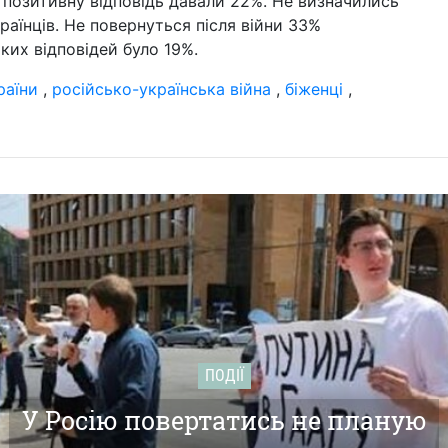
у позитивну відповідь давали 22%. Не визначились
раїнців. Не повернуться після війни 33%
ких відповідей було 19%.
раїни
,
російсько-українська війна
,
біженці
,
ПОДІЇ
У Росію повертатись не планую