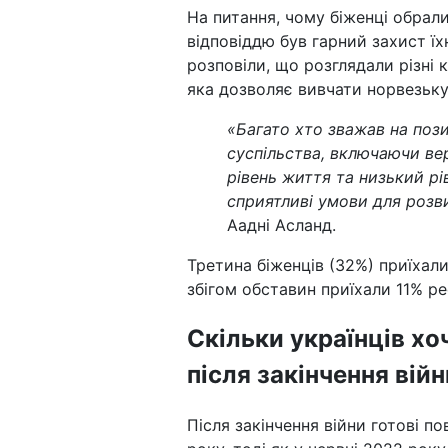
На питання, чому біженці обрал
відповіддю був гарний захист їхн
розповіли, що розглядали різні 
яка дозволяє вивчати норвезьк
«Багато хто зважав на пози
суспільства, включаючи ве
рівень життя та низький рі
сприятливі умови для розв
Аадні Асланд.
Третина біженців (32%) приїхали
збігом обставин приїхали 11% р
Скільки українців хо
після закінчення війн
Після закінчення війни готові п