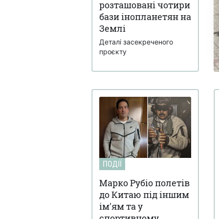
розташовані чотири
бази інопланетян на
Землі
Деталі засекреченого
проєкту
ПОДІЇ
Марко Рубіо полетів
до Китаю під іншим
ім'ям та у
спортивному