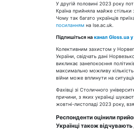
У другій половині 2023 року поті
Країна прийняла майже стільки ж 
Чому так багато українців приїх
посиланням
на lse.ac.uk.
Підпишіться на
канал Gloss.ua у
Колективним захистом у Норвегі
України, свідчать дані Норвезьк
викликає занепокоєння політикі
максимально можливу кількість 
війни може вплинути на ситуаці
Фахівці зі Столичного універси
причини, з яких українці шукают
жовтні-листопаді 2023 року, взя
Респонденти оцінили прийом
Українці також відчувають