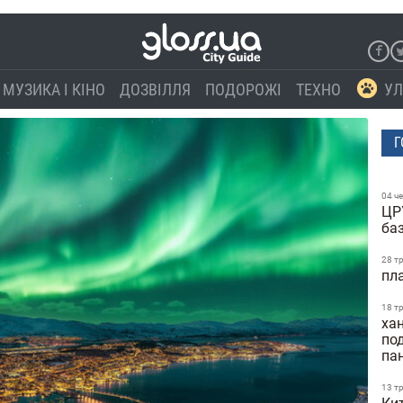
МУЗИКА І КІНО
ДОЗВІЛЛЯ
ПОДОРОЖІ
ТЕХНО
УЛ
Г
04 ч
ЦР
ба
28 т
пл
18 т
ха
по
па
13 т