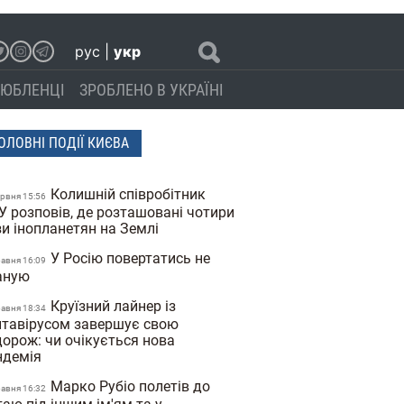
рус
|
укр
ЮБЛЕНЦІ
ЗРОБЛЕНО В УКРАЇНІ
ОЛОВНІ ПОДІЇ КИЄВА
Колишній співробітник
ервня 15:56
У розповів, де розташовані чотири
зи інопланетян на Землі
У Росію повертатись не
равня 16:09
аную
Круїзний лайнер із
равня 18:34
нтавірусом завершує свою
дорож: чи очікується нова
ндемія
Марко Рубіо полетів до
равня 16:32