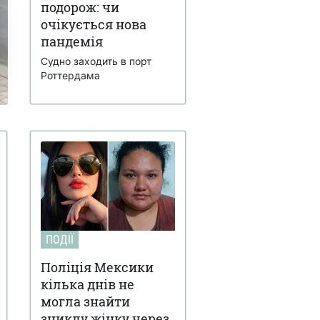
подорож: чи
очікується нова
пандемія
Судно заходить в порт
Роттердама
ПОДІЇ
Поліція Мексики
кілька днів не
могла знайти
зниклу жінку через