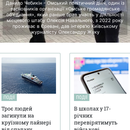
Данило Чебикін - Омський політичний діяч, один із
засновників організації «Омське громадянське
об'єднання», який раніше брав участь у діяльності
місцевого штабу Олексія Навального, з 2022 року
проживає в Єревані, дав інтерв'ю Київському
журналісту Олександру Жуку
ПОДІЇ
ПОДІЇ
Троє людей
В школах у 17-
загинули на
річних
круїзному лайнері
перевірятимуть
від спалаху
військові