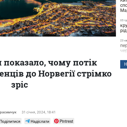
Кит
сп
Ма
05 т
кру
рід
23 к
пе
че
 показало, чому потік
22 к
Н
дні
енців до Норвегії стрімко
че
зріс
21 к
до
по
пол
15 к
за
ерасимчук
31 сiчня, 2024, 18:41
ви
Поділитися
Надіслати
Pintrest
об