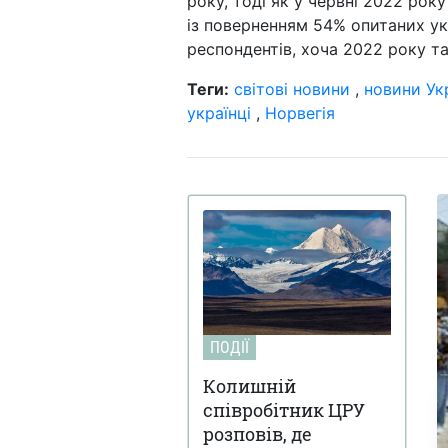
року, тоді як у червні 2022 рок
із поверненням 54% опитаних ук
респондентів, хоча 2022 року та
Теги:
світові новини
,
новини Ук
українці
,
Норвегія
ПОДІЇ
Колишній
співробітник ЦРУ
розповів, де