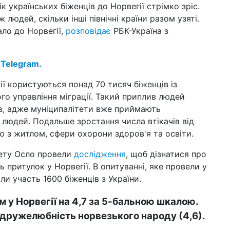
к українських біженців до Норвегії стрімко зріс.
14 к
шт
людей, скільки інші північні країни разом узяті.
Укр
ало до Норвегії,
розповідає
РБК-Україна з
10 к
Зар
зм
 Telegram.
08 к
ї користуються понад 70 тисяч біженців із
Ве
ого управління міграції. Такий приплив людей
змі
в, адже муніципалітети вже приймають
06 к
людей. Подальше зростання числа втікачів від
43
ю з житлом, сфери охорони здоров'я та освіти.
пр
тету Осло провели
дослідження
, щоб дізнатися про
27 б
жит
ь притулок у Норвегії. В опитуванні, яке провели у
пр
ли участь 1600 біженців з України.
23 б
вій
 у Норвегії на 4,7 за 5-бальною шкалою.
 дружелюбність норвезького народу (4,6).
20 б