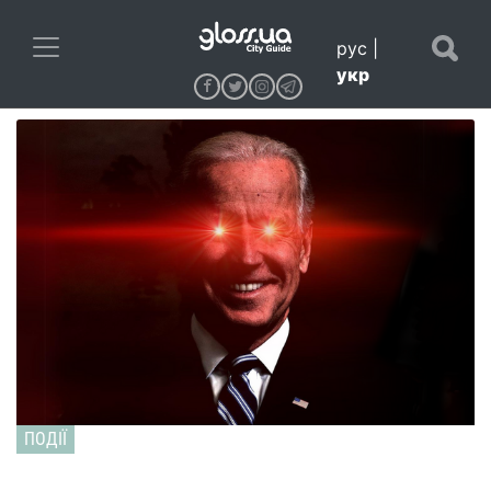
рус
|
укр
ПОДІЇ