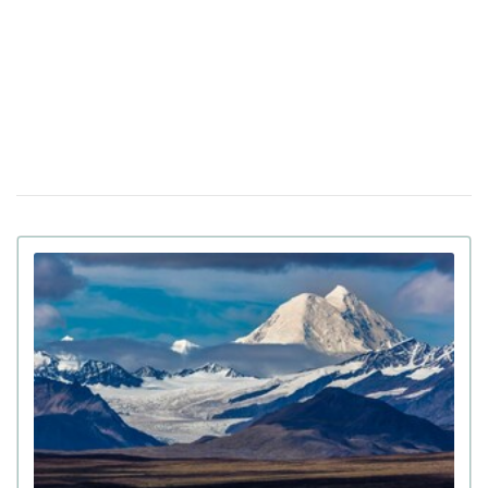
антисемітизму в Україні: Зеленський підписав закон
Вбивцю українки Ірини Заруцької визнали
10 квiтня 12:40
недієздатним і не зможуть судити у США
Штраф за оренду житла: у Верховній Раді
08 квiтня 13:49
готують кардинальні зміни в законі
Золото на 7,7 млн ​​грн та 43,5 тисячі валют
06 квiтня 18:22
задекларував працівник Бучанського ТЦК
Боролася за право піти із життя: в Іспанії
27 березня 17:08
25-річній дівчині провели евтаназію через депресію
Світ на межі голоду через війну в Ірані:
23 березня 10:14
колапс на ринку добрив
Українські офіцери шоковані тактикою
20 березня 17:42
союзників США на Близькому Сході: деталі
Третя світова вже почалася: її ключові
12 березня 15:59
ознаки наводить почесний професор Букінгемського
університету
Вчені завантажили мозок мухи в
09 березня 15:00