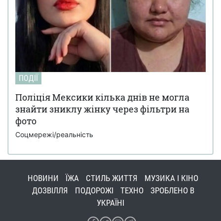
ПОДІЇ
Поліція Мексики кілька днів не могла
знайти зниклу жінку через фільтри на
фото
Соцмережі/реальність
НОВИНИ
ЇЖА
СТИЛЬ ЖИТТЯ
МУЗИКА І КІНО
ДОЗВІЛЛЯ
ПОДОРОЖІ
ТЕХНО
ЗРОБЛЕНО В
УКРАЇНІ