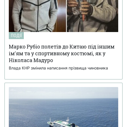
ПОДІЇ
Марко Рубіо полетів до Китаю під іншим
ім'ям та у спортивному костюмі, як у
Ніколаса Мадуро
Влада КНР змінила написання прізвища чиновника