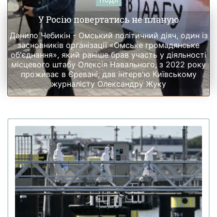
У Росію повертатись не планую
Данило Чебикін - Омський політичний діяч, один із
засновників організації «Омське громадянське
об'єднання», який раніше брав участь у діяльності
місцевого штабу Олексія Навального, з 2022 року
проживає в Єревані, дав інтерв'ю Київському
журналісту Олександру Жуку