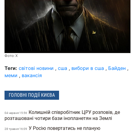
Фото:
X
Теги:
світові новини
,
сша
,
вибори в сша
,
Байден
,
меми
,
вакансія
ГОЛОВНІ ПОДІЇ КИЄВА
Колишній співробітник ЦРУ розповів, де
04 червня 15:56
розташовані чотири бази інопланетян на Землі
У Росію повертатись не планую
28 травня 16:09