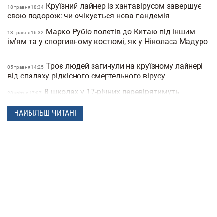
Круїзний лайнер із хантавірусом завершує
18 травня 18:34
свою подорож: чи очікується нова пандемія
Марко Рубіо полетів до Китаю під іншим
13 травня 16:32
ім'ям та у спортивному костюмі, як у Ніколаса Мадуро
Троє людей загинули на круїзному лайнері
05 травня 14:25
від спалаху рідкісного смертельного вірусу
В школах у 17-річних перевірятимуть
23 квiтня 17:07
військові документи через «Резерв+» або «Дію»
НАЙБІЛЬШ ЧИТАНІ
Поліція Мексики кілька днів не могла знайти
22 квiтня 15:07
зниклу жінку через фільтри на фото
"Мене не рятуйте, допоможіть татові" —
21 квiтня 16:19
прокуратура показала відео з бодікамер поліцейських
під час теракту в Києві
У Санкт-Петербурзі нібито затримали
15 квiтня 17:53
Дмитра Гордона: його виявила система розпізнавання
облич
До 8 років в'язниці та штрафи за прояв
14 квiтня 17:05