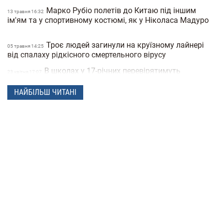
Марко Рубіо полетів до Китаю під іншим
13 травня 16:32
ім'ям та у спортивному костюмі, як у Ніколаса Мадуро
Троє людей загинули на круїзному лайнері
05 травня 14:25
від спалаху рідкісного смертельного вірусу
В школах у 17-річних перевірятимуть
23 квiтня 17:07
військові документи через «Резерв+» або «Дію»
НАЙБІЛЬШ ЧИТАНІ
Поліція Мексики кілька днів не могла знайти
22 квiтня 15:07
зниклу жінку через фільтри на фото
"Мене не рятуйте, допоможіть татові" —
21 квiтня 16:19
прокуратура показала відео з бодікамер поліцейських
під час теракту в Києві
У Санкт-Петербурзі нібито затримали
15 квiтня 17:53
Дмитра Гордона: його виявила система розпізнавання
облич
До 8 років в'язниці та штрафи за прояв
14 квiтня 17:05
антисемітизму в Україні: Зеленський підписав закон
Вбивцю українки Ірини Заруцької визнали