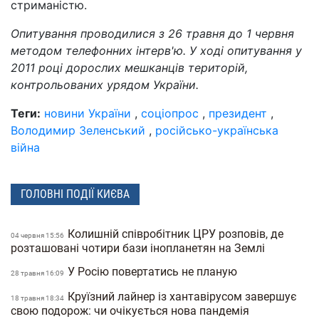
стриманістю.
Опитування проводилися з 26 травня до 1 червня
методом телефонних інтерв'ю. У ході опитування у
2011 році дорослих мешканців територій,
контрольованих урядом України.
Теги:
новини України
,
соціопрос
,
президент
,
Володимир Зеленський
,
російсько-українська
війна
ГОЛОВНІ ПОДІЇ КИЄВА
Колишній співробітник ЦРУ розповів, де
04 червня 15:56
розташовані чотири бази інопланетян на Землі
У Росію повертатись не планую
28 травня 16:09
Круїзний лайнер із хантавірусом завершує
18 травня 18:34
свою подорож: чи очікується нова пандемія