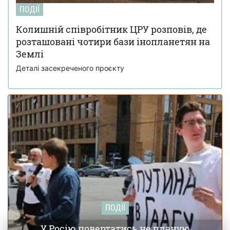
ізраїльських спецслужб до вбивства іранського лідера
ПОДІЇ
Алі Хаменеї
Колишній співробітник ЦРУ розповів, де
Українка з Броварів листувалася з Джеффрі
19 лютого 18:55
розташовані чотири бази інопланетян на
Епштейном і підбирала дівчат для нього
Землі
Деталі засекреченого проєкту
ПОДІЇ
У Росію повертатись не планую