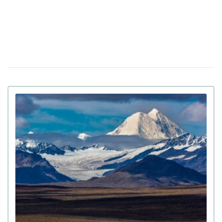
10 квiтня 12:40
недієздатним і не зможуть судити у США
Штраф за оренду житла: у Верховній Раді
08 квiтня 13:49
готують кардинальні зміни в законі
Золото на 7,7 млн ​​грн та 43,5 тисячі валют
06 квiтня 18:22
задекларував працівник Бучанського ТЦК
Боролася за право піти із життя: в Іспанії
27 березня 17:08
25-річній дівчині провели евтаназію через депресію
Світ на межі голоду через війну в Ірані:
23 березня 10:14
колапс на ринку добрив
Українські офіцери шоковані тактикою
20 березня 17:42
союзників США на Близькому Сході: деталі
Третя світова вже почалася: її ключові
12 березня 15:59
ознаки наводить почесний професор Букінгемського
університету
Вчені завантажили мозок мухи в комп'ютер: як
15:00
поводиться цифрова копія комахи (відео)
FT розкрили подробиці підготовки
04 березня 15:59