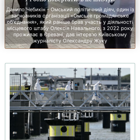
Данило Чебикін - Омський політичний діяч, один із
засновників організації «Омське громадянське
об'єднання», який раніше брав участь у діяльності
місцевого штабу Олексія Навального, з 2022 року
проживає в Єревані, дав інтерв'ю Київському
журналісту Олександру Жуку