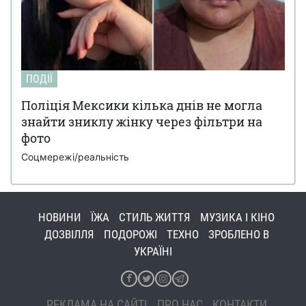
ПОДІЇ
Поліція Мексики кілька днів не могла
знайти зниклу жінку через фільтри на
фото
Соцмережі/реальність
НОВИНИ
ЇЖА
СТИЛЬ ЖИТТЯ
МУЗИКА І КІНО
ДОЗВІЛЛЯ
ПОДОРОЖІ
ТЕХНО
ЗРОБЛЕНО В
УКРАЇНІ
РЕКЛАМА НА САЙТІ
ПРО НАС
КОНТАКТИ