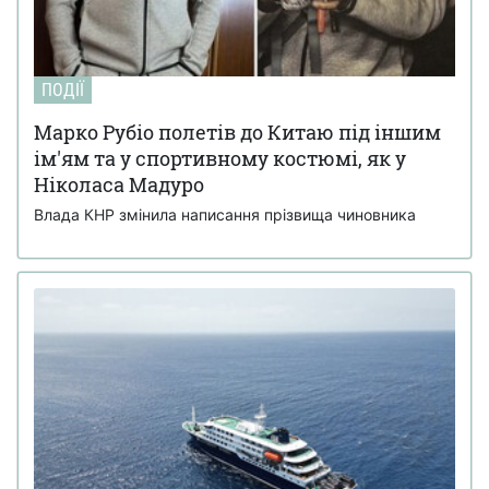
ПОДІЇ
Марко Рубіо полетів до Китаю під іншим
ім'ям та у спортивному костюмі, як у
Ніколаса Мадуро
Влада КНР змінила написання прізвища чиновника