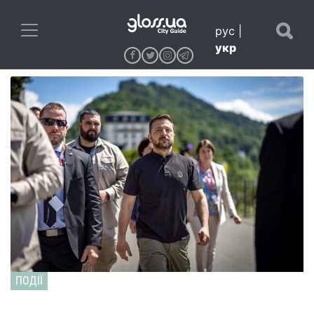
рус
|
укр
ПОДІЇ