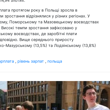
4,94 злотих.
 плата протягом року в Польщі зросла в
и зростання відрізнялися у різних регіонах. У
кому, Поморському та Мазовецькому воєводствах
%. Високі темпи зростання зафіксовано у
ькому воєводствах, де заробітні плати
відповідно. Вище середнього приросту
ко-Мазурському (13,5%) та Лодзінському (13,8%)
арплата
,
рівень зарпат
,
польща