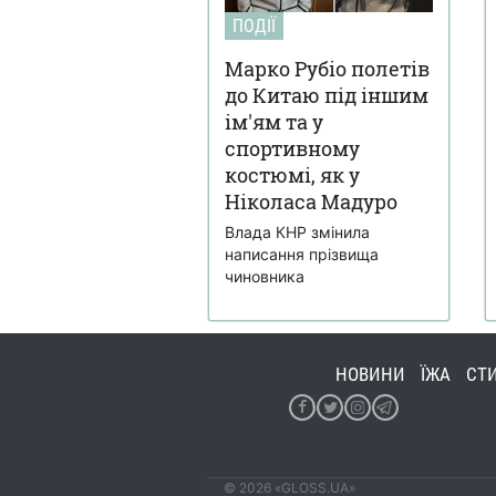
ПОДІЇ
Марко Рубіо полетів
до Китаю під іншим
ім'ям та у
спортивному
костюмі, як у
Ніколаса Мадуро
Влада КНР змінила
написання прізвища
чиновника
НОВИНИ
ЇЖА
СТ
© 2026 «GLOSS.UA»