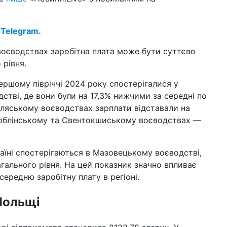
14 к
шт
Укр
 Telegram.
10 к
воєводствах заробітна плата може бути суттєво
Зар
зм
рівня.
13:4
ершому півріччі 2024 року спостерігалися у
Ве
тві, де вони були на 17,3% нижчими за середні по
змі
ідляському воєводствах зарплати відставали на
06 к
 Люблінському та Свентокшиському воєводствах —
43
пр
раїні спостерігаються в Мазовецькому воєводстві,
27 б
жит
агального рівня. На цей показник значно впливає
пр
ередню заробітну плату в регіоні.
23 б
вій
Польщі
20 б