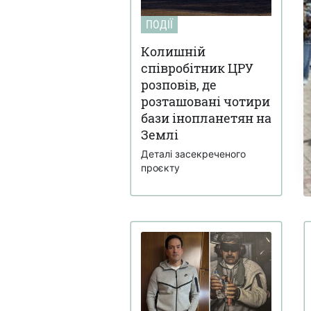
ПОДІЇ
Колишній
співробітник ЦРУ
розповів, де
розташовані чотири
бази інопланетян на
Землі
Деталі засекреченого
проєкту