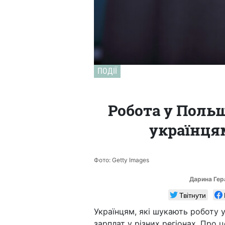
ПОДІЇ
Робота у Польщ
українцям
Фото: Getty Images
Дарина Ге
Твітнути
Українцям, які шукають роботу у
зарплат у різних регіонах. Про 