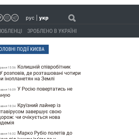
рус
|
укр
ЮБЛЕНЦІ
ЗРОБЛЕНО В УКРАЇНІ
ОЛОВНІ ПОДІЇ КИЄВА
Колишній співробітник
ервня 15:56
У розповів, де розташовані чотири
зи інопланетян на Землі
У Росію повертатись не
равня 16:09
аную
Круїзний лайнер із
равня 18:34
нтавірусом завершує свою
дорож: чи очікується нова
ндемія
Марко Рубіо полетів до
равня 16:32