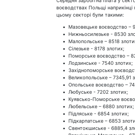
Середня заробітна плата у секто
воєводствах Польщі наприкінці 
цьому секторі були такими:
Мазовецьке воєводство – 9
Нижньосилезьке - 8530 зло
Малопольське – 8518 злоти
Сілезьке - 8178 злотих;
Поморське воєводство – 82
Лодзинське - 7540 злотих;
Західнопоморське воєводст
Великопольське – 7345,91 з
Опольське воєводство – 74
Любуське - 7202 злотих;
Куявсько-Поморське воєвод
Любельське – 6880 злотих;
Підляське - 6854 злотих;
Підкарпатське – 6853 злоти
Свентокшиське - 6885,4 зл