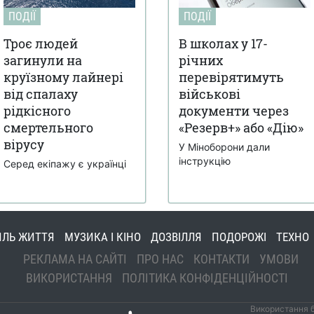
ПОДІЇ
ПОДІЇ
Троє людей
В школах у 17-
загинули на
річних
круїзному лайнері
перевірятимуть
від спалаху
військові
рідкісного
документи через
смертельного
«Резерв+» або «Дію»
вірусу
У Міноборони дали
інструкцію
Серед екіпажу є українці
ИЛЬ ЖИТТЯ
МУЗИКА І КІНО
ДОЗВІЛЛЯ
ПОДОРОЖІ
ТЕХНО
РЕКЛАМА НА САЙТІ
ПРО НАС
КОНТАКТИ
УМОВИ
ВИКОРИСТАННЯ
ПОЛІТИКА КОНФІДЕНЦІЙНОСТІ
Використання б