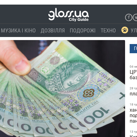
МУЗИКА І КІНО
ДОЗВІЛЛЯ
ПОДОРОЖІ
ТЕХНО
УЛ
Г
04 ч
ЦР
ба
28 т
пл
18 т
ха
по
па
13 т