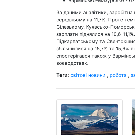
Вармінсько-Мазурське - 671
За даними аналітики, заробітна
середньому на 11,7%. Проте темп
Сілезькому, Куявсько-Поморсь
зарплати піднялися на 10,6-11,1
Підкарпатському та Свентокшис
збільшилися на 15,7% та 15,6% 
спостерігався також у Вармінсь
воєводствах.
Теги:
світові новини
,
робота
,
з