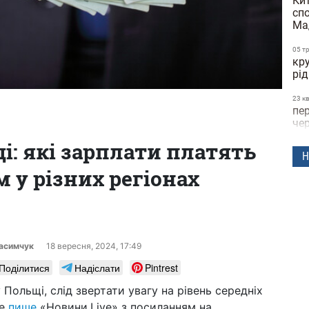
Кит
сп
Ма
05 т
кру
рід
23 к
пе
че
і: які зарплати платять
22 к
Н
дні
 у різних регіонах
че
21 к
до
по
пол
расимчук
18 вересня, 2024, 17:49
15 к
Поділитися
Надіслати
Pintrest
за
ви
 Польщі, слід звертати увагу на рівень середніх
об
це
пише
«Новини.Live» з посиланням на