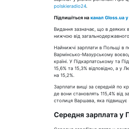
polskieradio24
.
Підпишіться на
канал Gloss.ua у
Видання зазначає, що в деяких 
нижчою від загальнодержавного 
Найнижчі зарплати в Польщі в п
Вармінсько-Мазурському воєводс
країні. У Підкарпатському та П
15,6% та 15,3% відповідно, а у
на 15,2%.
Зарплати вищі за середній по к
де вони становлять 115,4% від з
столиця Варшава, яка підвищує с
Середня зарплата у 