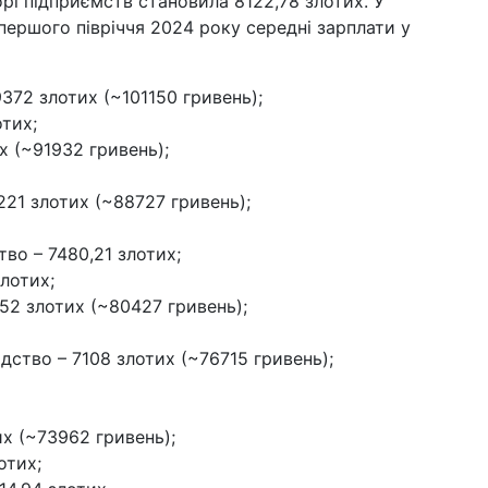
рі підприємств становила 8122,78 злотих. У
шо
першого півріччя 2024 року середні зарплати у
на
12 б
поч
372 злотих (~101150 гривень);
по
тих;
ун
х (~91932 гривень);
09 б
му
21 злотих (~88727 гривень);
ци
04 б
во – 7480,21 злотих;
пі
лотих;
до 
Ха
52 злотих (~80427 гривень);
19 л
ство – 7108 злотих (~76715 гривень);
ли
пі
х (~73962 гривень);
отих;