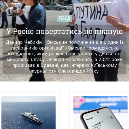
ПОДІЇ
У Росію повертатись не планую
Данило Чебикін - Омський політичний діяч, один із
засновників організації «Омське громадянське
об'єднання», який раніше брав участь у діяльності
місцевого штабу Олексія Навального, з 2022 року
проживає в Єревані, дав інтерв'ю Київському
журналісту Олександру Жуку