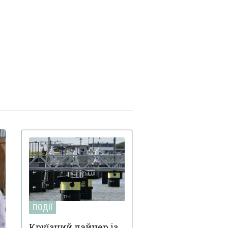
ковані тактикою союзників США
 Близькому Сході: деталі
Третя світова вже
ерезня 15:59
алася: її ключові ознаки наводить
чесний професор Букінгемського
іверситету
Вчені завантажили мозок
ерезня 15:00
хи в комп'ютер: як поводиться
фрова копія комахи (відео)
FT розкрили подробиці
ерезня 15:59
дготовки ізраїльських спецслужб
вбивства іранського лідера Алі
менеї
Українка з Броварів
ютого 18:55
стувалася з Джеффрі Епштейном і
дбирала дівчат для нього
ПОДІЇ
Круїзний лайнер із