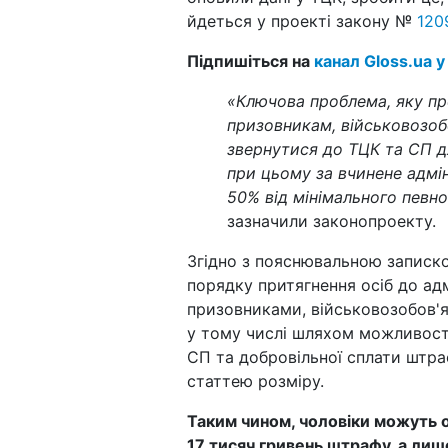
йдеться у проекті закону №
120
Підпишіться на
канал Gloss.ua у
«Ключова проблема, яку п
призовникам, військовозоб
звернутися до ТЦК та СП д
при цьому за вчинене адмі
50% від мінімального певно
зазначили законопроекту.
Згідно з пояснювальною записк
порядку притягнення осіб до адм
призовниками, військовозобов'я
у тому числі шляхом можливості
СП та добровільної сплати штра
статтею розміру.
Таким чином, чоловіки можуть 
17 тисяч гривень штрафу, а лиш