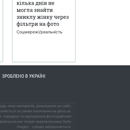
кілька днів не
могла знайти
зниклу жінку через
фільтри на фото
Соцмережі/реальність
ЗРОБЛЕНО В УКРАЇНІ
удь-яких матеріалів, розміщених на сайті,
оляється за умови посилання на gloss.ua.
, передрук та відтворення фотографічних
удіовізуальних творів правовласника Getty
Images - суворо забороняється.