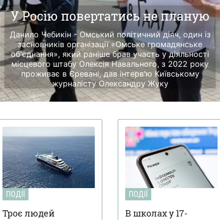
У Росію повертатись не планую
Данило Чебикін - Омський політичний діяч, один із
засновників організації «Омське громадянське
об'єднання», який раніше брав участь у діяльності
місцевого штабу Олексія Навального, з 2022 року
проживає в Єревані, дав інтерв'ю Київському
журналісту Олександру Жуку
ПОДІЇ
ПОДІЇ
Троє людей
В школах у 17-