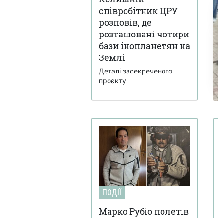
співробітник ЦРУ
розповів, де
розташовані чотири
бази інопланетян на
Землі
Деталі засекреченого
проєкту
ПОДІЇ
Марко Рубіо полетів