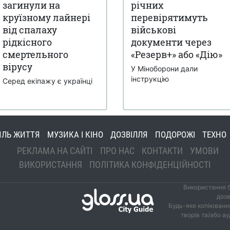
загинули на
річних
круїзному лайнері
перевірятимуть
від спалаху
військові
рідкісного
документи через
смертельного
«Резерв+» або «Дію»
вірусу
У Міноборони дали
інструкцію
Серед екіпажу є українці
ИЛЬ ЖИТТЯ
МУЗИКА І КІНО
ДОЗВІЛЛЯ
ПОДОРОЖІ
ТЕХНО
РЕКЛАМА НА САЙТІ
ПРО НАС
КОНТАКТИ
УМОВИ
ВИКОРИСТАННЯ
ПОЛІТИКА КОНФІДЕНЦІЙНОСТІ
Використання б
дозв
Будь-яке копіювання
творів та/або а