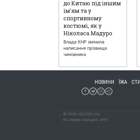
до Китаю під іншим
ім'ям та у
спортивному
костюмі, як у
Ніколаса Мадуро
Влада КНР змінила
написання прізвища
чиновника
НОВИНИ
ЇЖА
СТ
© 2026 «GLOSS.UA»
Всі права захищені. ePN