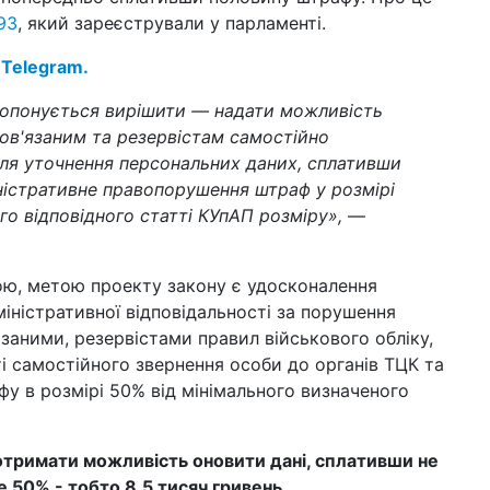
14 к
93
, який зареєстрували у парламенті.
шт
Укр
 Telegram.
10 к
ропонується вирішити — надати можливість
Зар
зм
ов'язаним та резервістам самостійно
ля уточнення персональних даних, сплативши
08 к
ністративне правопорушення штраф у розмірі
Ве
змі
го відповідного статті КУпАП розміру»,
—
06 к
43
ою, метою проекту закону є удосконалення
пр
іністративної відповідальності за порушення
27 б
заними, резервістами правил військового обліку,
жит
 самостійного звернення особи до органів ТЦК та
пр
фу в розмірі 50% від мінімального визначеного
23 б
вій
отримати можливість оновити дані, сплативши не
20 б
е 50% - тобто 8,5 тисяч гривень.