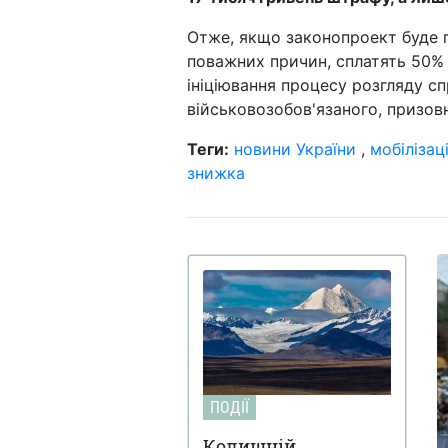
Отже, якщо законопроект буде п
поважних причин, сплатять 50% 
ініціювання процесу розгляду с
військовозобов'язаного, призовн
Теги:
новини України
,
мобілізац
знижка
ПОДІЇ
Колишній