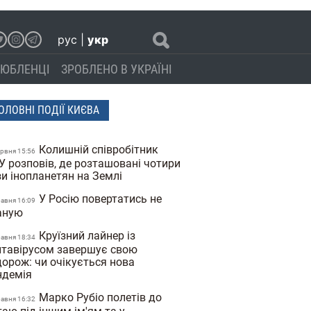
рус
|
укр
ЮБЛЕНЦІ
ЗРОБЛЕНО В УКРАЇНІ
ОЛОВНІ ПОДІЇ КИЄВА
Колишній співробітник
ервня 15:56
У розповів, де розташовані чотири
зи інопланетян на Землі
У Росію повертатись не
равня 16:09
аную
Круїзний лайнер із
равня 18:34
нтавірусом завершує свою
дорож: чи очікується нова
ндемія
Марко Рубіо полетів до
равня 16:32