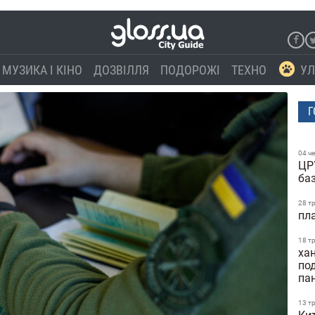
МУЗИКА І КІНО
ДОЗВІЛЛЯ
ПОДОРОЖІ
ТЕХНО
УЛ
Г
04 ч
ЦР
ба
28 т
пл
18 т
ха
по
па
13 т