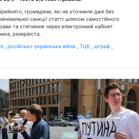
шо
на
рийнято, громадяни, які не уточнили дані без
мінімальної санкції статті шляхом самостійного
12 б
поч
прави та стягнення через електронний кабінет
по
ика, резервіста.
ун
ія
,
російсько-українська війна
,
ТЦК
,
штраф
,
09 б
му
ци
04 б
пі
до 
Ха
19 л
ли
пі
ПОДІЇ