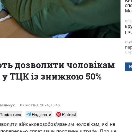
Кит
сп
Ма
05 т
кру
рід
23 к
пе
че
ють дозволити чоловікам
22 к
Н
дні
 у ТЦК із знижкою 50%
че
21 к
до
по
пол
расимчук
07 жовтня, 2024, 15:46
15 к
Поділитися
Надіслати
Pintrest
за
ви
волити військовозобов'язаним чоловікам, які не
об
, попередньо сплативши половину штрафу. Про це