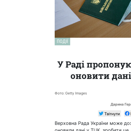
ПОДІЇ
У Раді пропону
оновити дані
Фото: Getty Images
Дарина Ге
Твітнути
Верховна Рада України може доз
оновили дані у ТЦК, зробити це