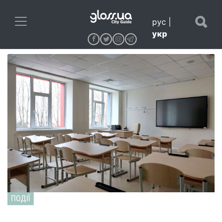
рус
|
укр
ПОДІЇ