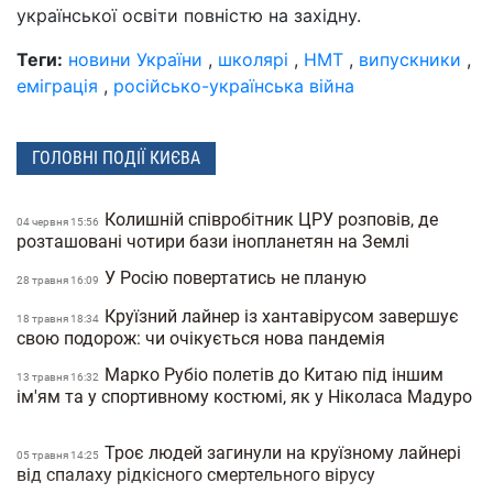
української освіти повністю на західну.
Теги:
новини України
,
школярі
,
НМТ
,
випускники
,
еміграція
,
російсько-українська війна
ГОЛОВНІ ПОДІЇ КИЄВА
Колишній співробітник ЦРУ розповів, де
04 червня 15:56
розташовані чотири бази інопланетян на Землі
У Росію повертатись не планую
28 травня 16:09
Круїзний лайнер із хантавірусом завершує
18 травня 18:34
свою подорож: чи очікується нова пандемія
Марко Рубіо полетів до Китаю під іншим
13 травня 16:32
ім'ям та у спортивному костюмі, як у Ніколаса Мадуро
Троє людей загинули на круїзному лайнері
05 травня 14:25
від спалаху рідкісного смертельного вірусу