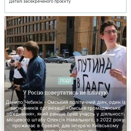
Деталі засекреченого проєкту
ПОДІЇ
У Росію повертатись не планую
Данило Чебикін - Омський політичний діяч, один із
засновників організації «Омське громадянське
об'єднання», який раніше брав участь у діяльності
місцевого штабу Олексія Навального, з 2022 року
проживає в Єревані, дав інтерв'ю Київському