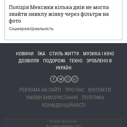
Поліція Мексики кілька днів не могла
знайти зниклу жінку через фільтри на
фото
Соцмережі/реальність
НОВИНИ
ЇЖА
СТИЛЬ ЖИТТЯ
МУЗИКА І КІНО
ДОЗВІЛЛЯ
ПОДОРОЖІ
ТЕХНО
ЗРОБЛЕНО В
УКРАЇНІ
РЕКЛАМА НА САЙТІ
ПРО НАС
КОНТАКТИ
УМОВИ ВИКОРИСТАННЯ
ПОЛІТИКА
КОНФІДЕНЦІЙНОСТІ
© 2026 «GLOSS.UA»
Всі права захищені. ePN