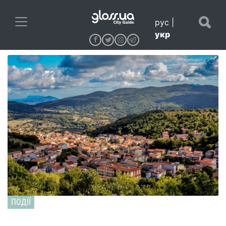
рус
|
укр
ПОДІЇ