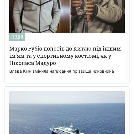
ПОДІЇ
Марко Рубіо полетів до Китаю під іншим
ім'ям та у спортивному костюмі, як у
Ніколаса Мадуро
Влада КНР змінила написання прізвища чиновника