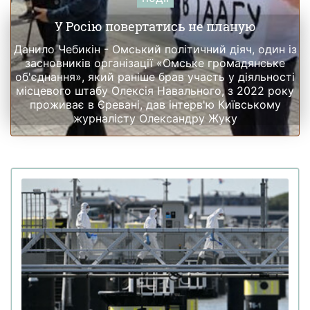
У Росію повертатись не планую
Данило Чебикін - Омський політичний діяч, один із
засновників організації «Омське громадянське
об'єднання», який раніше брав участь у діяльності
місцевого штабу Олексія Навального, з 2022 року
проживає в Єревані, дав інтерв'ю Київському
журналісту Олександру Жуку