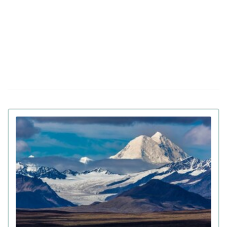
антисемітизму в Україні: Зеленський підписав закон
Вбивцю українки Ірини Заруцької визнали
10 квiтня 12:40
недієздатним і не зможуть судити у США
Штраф за оренду житла: у Верховній Раді готують
13:49
кардинальні зміни в законі
Золото на 7,7 млн ​​грн та 43,5 тисячі валют
06 квiтня 18:22
задекларував працівник Бучанського ТЦК
Боролася за право піти із життя: в Іспанії
27 березня 17:08
25-річній дівчині провели евтаназію через депресію
Світ на межі голоду через війну в Ірані:
23 березня 10:14
колапс на ринку добрив
Українські офіцери шоковані тактикою
20 березня 17:42
союзників США на Близькому Сході: деталі
Третя світова вже почалася: її ключові
12 березня 15:59
ознаки наводить почесний професор Букінгемського
університету
Вчені завантажили мозок мухи в
09 березня 15:00