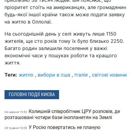
пріоритет стоїть на американцях, але громадянин
будь-якої іншої країни також може подати заявку
на житло в Оллолаї.
На сьогоднішній день у селі живуть лише 1150
жителів, ще сто років тому їх було близько 2250.
Багато родин залишили поселення у важкі
економічні часи у пошуках роботи та кращого
життя.
Теги:
житло
,
вибори в сша
,
Італія
,
світові новини
ГОЛОВНІ ПОДІЇ КИЄВА
Колишній співробітник ЦРУ розповів, де
04 червня 15:56
розташовані чотири бази інопланетян на Землі
У Росію повертатись не планую
28 травня 16:09