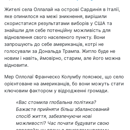
Жителі села Оллалай на острові Сардинія в Італії,
яке опинилося на межі зникнення, вирішили
скористатися результатами виборів у США та
знайшли для себе потенційну можливість для
відновлення свого населеного пункту. Вони
запрошують до себе американців, котрі не
голосували за Дональда Трампа. Житло буде не
новим і навіть, ймовірно, старим, але його можна
відновити.
Мер Оллолаї Франческо Колумбу пояснює, що село
орієнтоване на американців, бо вони можуть стати
ключовим фактором у відродженні громади.
«Вас стомила глобальна політика?
Бажаєте прийняти більш збалансований
спосіб життя, забезпечуючи нові
можливості? Час почати будувати свою
європейську втечу в приголомшливому