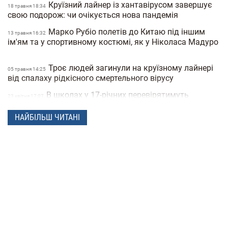
Круїзний лайнер із хантавірусом завершує
18 травня 18:34
свою подорож: чи очікується нова пандемія
Марко Рубіо полетів до Китаю під іншим
13 травня 16:32
ім'ям та у спортивному костюмі, як у Ніколаса Мадуро
Троє людей загинули на круїзному лайнері
05 травня 14:25
від спалаху рідкісного смертельного вірусу
В школах у 17-річних перевірятимуть
23 квiтня 17:07
військові документи через «Резерв+» або «Дію»
НАЙБІЛЬШ ЧИТАНІ
Поліція Мексики кілька днів не могла знайти
22 квiтня 15:07
зниклу жінку через фільтри на фото
"Мене не рятуйте, допоможіть татові" —
21 квiтня 16:19
прокуратура показала відео з бодікамер поліцейських
під час теракту в Києві
У Санкт-Петербурзі нібито затримали
15 квiтня 17:53
Дмитра Гордона: його виявила система розпізнавання
облич
До 8 років в'язниці та штрафи за прояв
14 квiтня 17:05