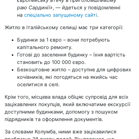
раю Сардинії»
, — йдеться у повідомленні
на
спеціально запущеному сайті
.
Житло в італійському селищі має три категорії:
Будинки за 1 євро – вони потребують
капітального ремонту.
Готові до заселення будинку – їхня вартість
становить до 100 000 євро.
Безкоштовне житло – доступне для цифрових
кочівників, які погодяться на якийсь час
оселитися в селі.
Крім того, місцева влада обіцяє супровід для всіх
зацікавлених покупців, який включатиме екскурсії
доступними будинками, допомогу з пошуком
підрядників та оформлення документів.
За словами Колумба, ними вже зацікавилися
приблизно 38 тисяч людей. Він пояснює, що