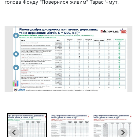
голова Фонду "Повернися живим" Тарас Чмут.