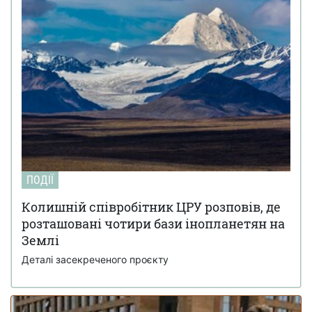
Світ на межі голоду через війну в Ірані:
23 березня 10:14
колапс на ринку добрив
Українські офіцери шоковані тактикою
20 березня 17:42
союзників США на Близькому Сході: деталі
Третя світова вже почалася: її ключові
12 березня 15:59
ознаки наводить почесний професор Букінгемського
університету
Вчені завантажили мозок мухи в
09 березня 15:00
комп'ютер: як поводиться цифрова копія комахи
(відео)
FT розкрили подробиці підготовки
04 березня 15:59
ПОДІЇ
ізраїльських спецслужб до вбивства іранського лідера
Алі Хаменеї
Колишній співробітник ЦРУ розповів, де
розташовані чотири бази інопланетян на
Українка з Броварів листувалася з Джеффрі
19 лютого 18:55
Епштейном і підбирала дівчат для нього
Землі
Деталі засекреченого проєкту