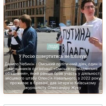
ПОДІЇ
У Росію повертатись не планую
Данило Чебикін - Омський політичний діяч, один із
засновників організації «Омське громадянське
об'єднання», який раніше брав участь у діяльності
місцевого штабу Олексія Навального, з 2022 року
проживає в Єревані, дав інтерв'ю Київському
журналісту Олександру Жуку