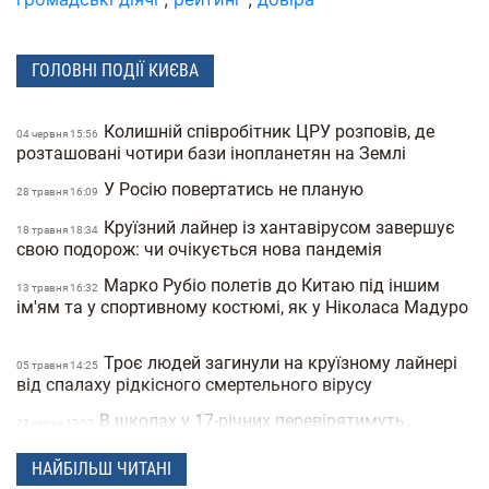
ГОЛОВНІ ПОДІЇ КИЄВА
Колишній співробітник ЦРУ розповів, де
04 червня 15:56
розташовані чотири бази інопланетян на Землі
У Росію повертатись не планую
28 травня 16:09
Круїзний лайнер із хантавірусом завершує
18 травня 18:34
свою подорож: чи очікується нова пандемія
Марко Рубіо полетів до Китаю під іншим
13 травня 16:32
ім'ям та у спортивному костюмі, як у Ніколаса Мадуро
Троє людей загинули на круїзному лайнері
05 травня 14:25
від спалаху рідкісного смертельного вірусу
В школах у 17-річних перевірятимуть
23 квiтня 17:07
військові документи через «Резерв+» або «Дію»
НАЙБІЛЬШ ЧИТАНІ
Поліція Мексики кілька днів не могла знайти
22 квiтня 15:07