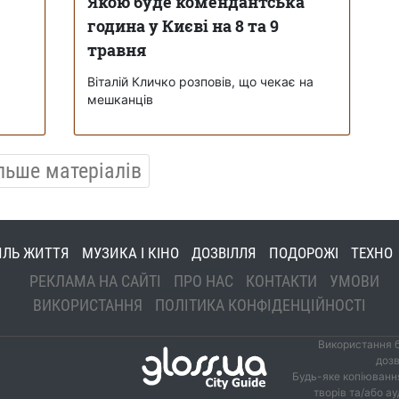
Якою буде комендантська
година у Києві на 8 та 9
травня
Віталій Кличко розповів, що чекає на
мешканців
льше матеріалів
ИЛЬ ЖИТТЯ
МУЗИКА І КІНО
ДОЗВІЛЛЯ
ПОДОРОЖІ
ТЕХНО
РЕКЛАМА НА САЙТІ
ПРО НАС
КОНТАКТИ
УМОВИ
ВИКОРИСТАННЯ
ПОЛІТИКА КОНФІДЕНЦІЙНОСТІ
Використання б
дозв
Будь-яке копіювання
творів та/або а