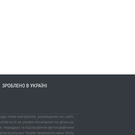
ЗРОБЛЕНО В УКРАЇНІ
удь-яких матеріалів, розміщених на сайті,
оляється за умови посилання на gloss.ua.
, передрук та відтворення фотографічних
удіовізуальних творів правовласника Getty