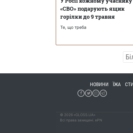
У Росії кожному учаснику
«СВО» подарують ящик
горілки до 9 травня
Те, що треба
Бі
НОВИНИ
ЇЖА
СТ
© 2026 «GLOSS.UA»
Всі права захищені. ePN