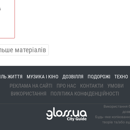
в
льше матеріалів
ИЛЬ ЖИТТЯ
МУЗИКА І КІНО
ДОЗВІЛЛЯ
ПОДОРОЖІ
ТЕХНО
РЕКЛАМА НА САЙТІ
ПРО НАС
КОНТАКТИ
УМОВИ
ВИКОРИСТАННЯ
ПОЛІТИКА КОНФІДЕНЦІЙНОСТІ
Використання б
дозв
Будь-яке копіювання
творів та/або а