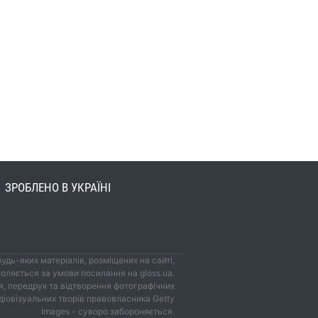
ЗРОБЛЕНО В УКРАЇНІ
удь-яких матеріалів, розміщених на сайті,
оляється за умови посилання на gloss.ua.
, передрук та відтворення фотографічних
удіовізуальних творів правовласника Getty
Images - суворо забороняється.