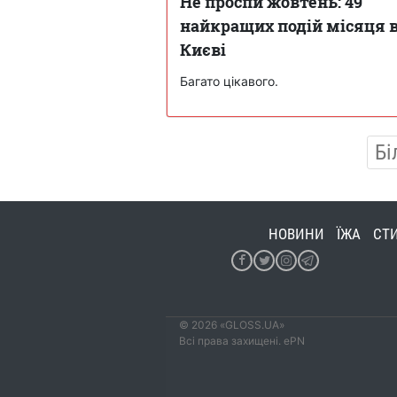
Не проспи жовтень: 49
найкращих подій місяця 
Києві
Багато цікавого.
Бі
НОВИНИ
ЇЖА
СТ
© 2026 «GLOSS.UA»
Всі права захищені. ePN